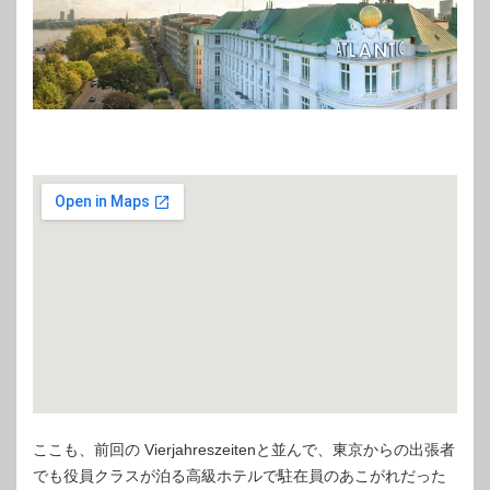
ここも、前回の Vierjahreszeitenと並んで、東京からの出張者
でも役員クラスが泊る高級ホテルで駐在員のあこがれだった