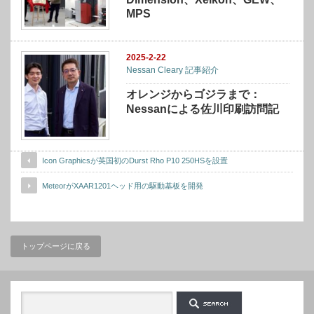
MPS
2025-2-22
Nessan Cleary 記事紹介
オレンジからゴジラまで：
Nessanによる佐川印刷訪問記
Icon Graphicsが英国初のDurst Rho P10 250HSを設置
MeteorがXAAR1201ヘッド用の駆動基板を開発
トップページに戻る