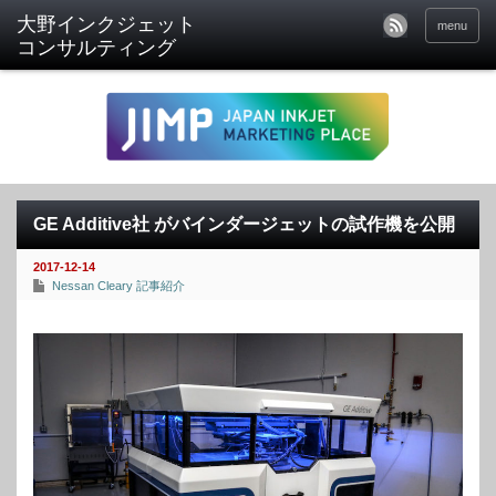
menu
GE Additive社 がバインダージェットの試作機を公開
2017-12-14
Nessan Cleary 記事紹介