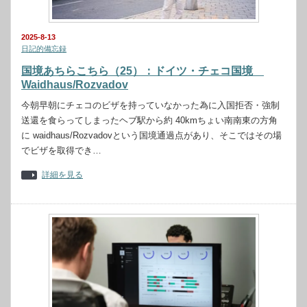
2025-8-13
日記的備忘録
国境あちらこちら（25）：ドイツ・チェコ国境
Waidhaus/Rozvadov
今朝早朝にチェコのビザを持っていなかった為に入国拒否・強制
送還を食らってしまったヘブ駅から約 40kmちょい南南東の方角
に waidhaus/Rozvadovという国境通過点があり、そこではその場
でビザを取得でき…
詳細を見る