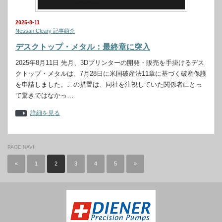
2025-8-11
Nessan Cleary 記事紹介
デスクトップ・メタル：最終章に突入
2025年8月11日 先月、3Dプリンターの開発・販売を手掛けるデス
クトップ・メタルは、7月28日に米国破産法11章に基づく破産保護
を申請しました。この措置は、同社を注視していた関係者にとっ
て驚きではなかっ…
詳細を見る
PAGE NAVI
«
1
2
3
4
5
»