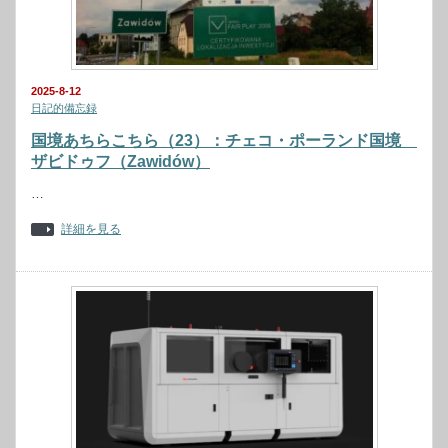
2025-8-12
日記的備忘録
国境あちらこちら（23）：チェコ・ポーランド国境
ザビドゥフ（Zawidów）
…
詳細を見る