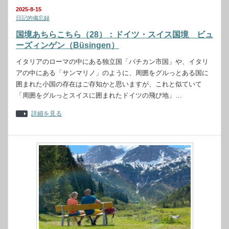
2025-8-15
日記的備忘録
国境あちらこちら（28）：ドイツ・スイス国境 ビュ
ーズィンゲン（Büsingen）
イタリアのローマの中にある独立国「バチカン市国」や、イタリ
アの中にある「サンマリノ」のように、周囲をグルっとある国に
囲まれた小国の存在はご存知かと思いますが、これと似ていて
「周囲をグルっとスイスに囲まれたドイツの飛び地」…
詳細を見る