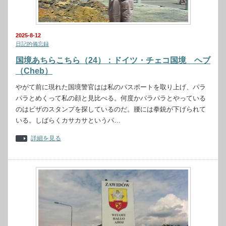
2025-8-12
日記的備忘録
国境あちらこちら（24）：ドイツ・チェコ国境 ヘブ
（Cheb）
やがて前に現れた国境警官はは私のパスポートを取り上げ、パラ
パラとめくって私の顔と見比べる。何度かパラパラとやっている
のはビザのスタンプを探しているのだ。腰には拳銃が下げられて
いる。しばらくカサカサというパ…
詳細を見る