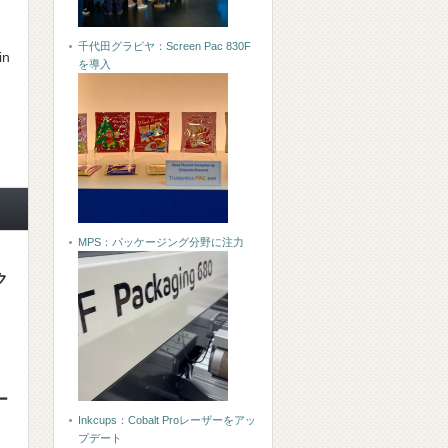
千代田グラビヤ：Screen Pac 830F
in
を導入
MPS：パッケージング分野に注力
ク
ー
Inkcups：Cobalt Proレーザーをアッ
プデート