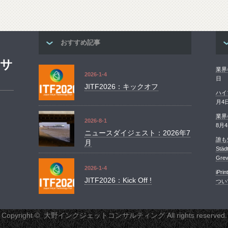
おすすめ記事
ンサ
業界
2026-1-4
日
JITF2026：キックオフ
ハイ
月4
業界
2026-8-1
8月
ニュースダイジェスト：2026年7
誰も知
月
St
Grev
2026-1-4
iP
JITF2026：Kick Off !
つい
Copyright ©
大野インクジェットコンサルティング
All rights reserved.