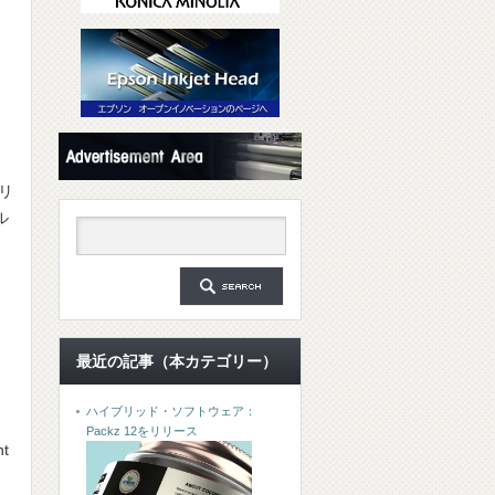
リ
ル
最近の記事（本カテゴリー）
、
ハイブリッド・ソフトウェア：
Packz 12をリリース
nt