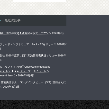
最近の記事
各社 2026年度Ｑ１決算発表状況：エプソン
2026年8月5
ブリッド・ソフトウェア：Packz 12をリリース
2026年8
日
各社 2026年度第１四半期決算発表状況：リコー
2026年
4日
らないドイツの町 Unbekannte deutsche
ädte（117）★★★ グレーフェスミューレン
esmühlen -２-
2026年8月4日
rint 堂前美徳さん：ロングインタビュー（3/3）堂前さんに
て
2026年8月2日