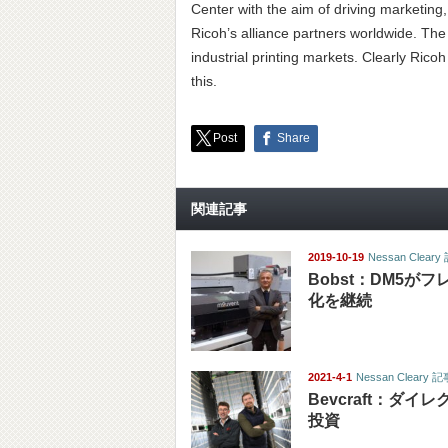
Center with the aim of driving marketing
Ricoh’s alliance partners worldwide. Th
industrial printing markets. Clearly Ricoh 
this.
Post
Share
関連記事
2019-10-19
Nessan Clear
Bobst：DM5が
化を継続
2021-4-1
Nessan Cleary
Bevcraft：ダイ
投資