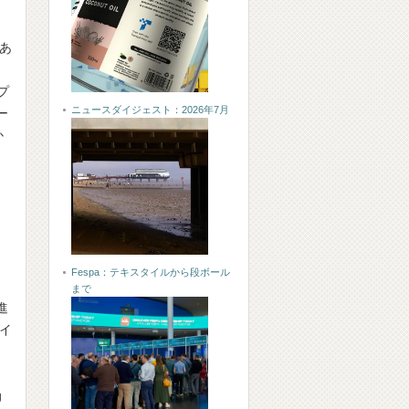
であ
プ
ニュースダイジェスト：2026年7月
ー
か
Fespa：テキスタイルから段ボール
まで
進
のイ
g