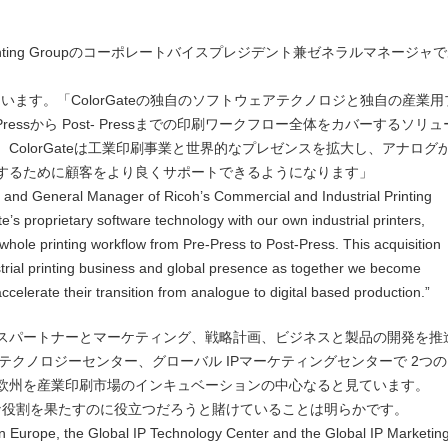
trial Printing Groupのコーポレートバイスプレジデント兼ゼネラルマネージャ
説明しています。「ColorGateの独自のソフトウェアテクノロジと独自の産業用
essから Post- Pressまでの印刷ワークフロー全体をカバーするソリュ
ColorGateは工業印刷事業と世界的なプレゼンスを拡大し、アナログ
するために顧客をより良くサポートできるようになります」
t and General Manager of Ricoh’s Commercial and Industrial Printing
’s proprietary software technology with our own industrial printers,
 whole printing workflow from Pre-Press to Post-Press. This acquisition
strial printing business and global presence as together we become
ccelerate their transition from analogue to digital based production.”
スパートナーとマーケティング、戦略計画、ビジネスと製品の開発を推
テクノロジーセンター、グローバル IPマーケティングセンターで 2つ
欧州を産業印刷市場のインキュベーションの中心なると見ています。
れで大きな役割を果たすのに役立つだろうと賭けていることは明らかです。
s in Europe, the Global IP Technology Center and the Global IP Marketin