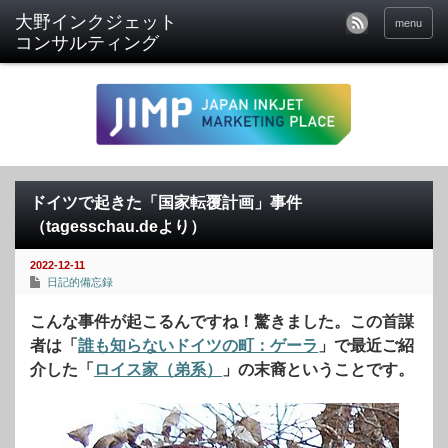
menu
ドイツで起きた「国家転覆計画」事件
（tagesschau.deより）
2022-12-11
日記的備忘録
こんな事件が起こるんですね！驚きました。この首謀
者は「
誰も知らないドイツの町：ゲーラ
」で最近ご紹
介した「
ロイス家（弟系）
」の末裔ということです。