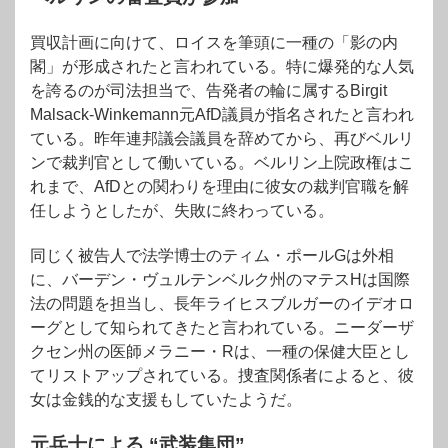
買収計画に向けて、ロイスを筆頭に一種の「影の内
閣」が形成されたと言われている。特に爆発的な人気
を誇るのが司法担当で、告発者の輪に属するBirgit
Malsack-Winkemann元AfD議員が指名されたと言われ
ている。昨年連邦議会議員を辞めてから、再びベルリ
ンで裁判官として働いている。ベルリン上院政権はこ
れまで、AfDとの関わりを理由に彼女の裁判官職を解
任しようとしたが、失敗に終わっている。
同じく被告人で法学博士のティム・ポールGは外相
に、バーデン・ヴュルテンベルク州のマテスHは国際
法の問題を担当し、長年ライヒスブルガーのイデオロ
ーグとして知られてきたと言われている。ニーダーザ
クセン州の医師メラニー・Rは、一種の保健大臣とし
てリストアップされている。捜査関係者によると、彼
女は金銭的な支援もしていたようだ。
元兵士による “武装集団”