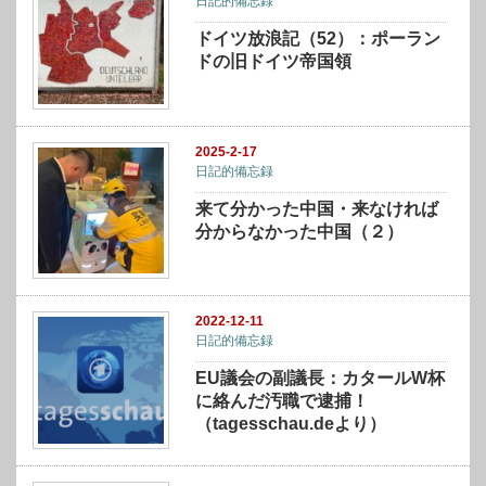
日記的備忘録
ドイツ放浪記（52）：ポーラン
ドの旧ドイツ帝国領
2025-2-17
日記的備忘録
来て分かった中国・来なければ
分からなかった中国（２）
2022-12-11
日記的備忘録
EU議会の副議長：カタールW杯
に絡んだ汚職で逮捕！
（tagesschau.deより）