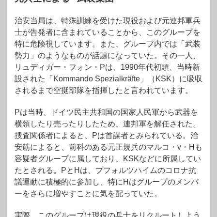
治安当局は、特殊訓練を受けた現役および元連邦軍兵
士が告発者に含まれていることから、このグループを
特に危険視しています。また、グループ内では「武装
勢力」のようなものが話題になっていた。その一人、
リュディガー・フォン・Pは、1990年代初頭、当時新
設された「Kommando Spezialkräfte」（KSK）に吸収
されるまで空挺部隊を指揮したと言われています。
Pは当時、ドイツ民主共和国の国家人民軍から武器を
横領したり売ったりしたため、連邦軍を解任された。
捜査関係者によると、Pは首謀者とみられている。治
安筋によると、前科のある元正規兵のマルコ・v・Hも
容疑者グループに属しており、KSKなどに所属してい
たとされる。PとHは、プフォルツハイムのコロナ抗
議運動に積極的に参加し、特にHはグループのメンバ
ーをさらに増やすことに気を配っていた。
実際、このグループは現役の兵士をリクルートしよう