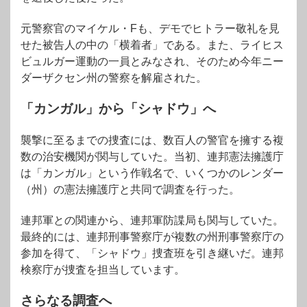
元警察官のマイケル・Fも、デモでヒトラー敬礼を見
せた被告人の中の「横着者」である。また、ライヒス
ビュルガー運動の一員とみなされ、そのため今年ニー
ダーザクセン州の警察を解雇された。
「カンガル」から「シャドウ」へ
襲撃に至るまでの捜査には、数百人の警官を擁する複
数の治安機関が関与していた。当初、連邦憲法擁護庁
は「カンガル」という作戦名で、いくつかのレンダー
（州）の憲法擁護庁と共同で調査を行った。
連邦軍との関連から、連邦軍防諜局も関与していた。
最終的には、連邦刑事警察庁が複数の州刑事警察庁の
参加を得て、「シャドウ」捜査班を引き継いだ。連邦
検察庁が捜査を担当しています。
さらなる調査へ