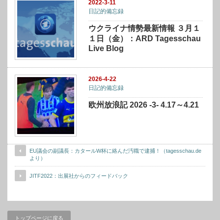
2022-3-11
日記的備忘録
ウクライナ情勢最新情報 ３月１
１日（金）：ARD Tagesschau
Live Blog
2026-4-22
日記的備忘録
欧州放浪記 2026 -3- 4.17～4.21
EU議会の副議長：カタールW杯に絡んだ汚職で逮捕！（tagesschau.de
より）
JITF2022：出展社からのフィードバック
トップページに戻る