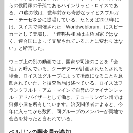
らの侯爵家の子孫であるハインリッヒ・ロイスであ
る。71歳の彼は、数年前から奇妙なライヒスブルガ
ー・テーゼを公に提唱している。たとえば2019年に
は、スイスで開催された「Worldwebforum」にスピー
カーとして登場し、「連邦共和国は主権国家ではな
く、連合国によって支配されていることに変わりはな
い」と断言した。
ウェブ上の別の動画では、国家や司法のことを「会
社」と呼んでいる。クーデターが計画されたとされる
場合、ロイスはグループによって摂政になることを意
図されていた、と捜査当局は述べている。ロイスはフ
ランクフルト・アム・マインで自営のファイナンシャ
ル・アドバイザーとして働き、テューリンゲン州では
狩猟小屋を所有しています。治安関係者によると、今
年に入ってから数回、同グループのメンバーが同地で
会合を持ったと言われている。
ベルリンの審査員が参加