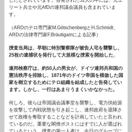
したとされています。告発された52人の中には、元エ
リート兵士や元AfDの連邦議会議員も含まれていま
す。
（ARDのテロ専門家M.GötschenbergとH.Schmidt、
ARDの法律専門家F.Bräutigamによる記事）
捜査当局は、早朝に特別警察隊が被告人宅を襲撃し、
25枚の逮捕状を発行して大規模な捜索を開始した
。
連邦検察庁は、約50人の男女が、ドイツ連邦共和国の
憲法秩序を排除し、1871年のドイツ帝国を模倣した国
家を樹立するためにテロ組織を結成したと告発してい
ます。しかし、一行はあまりうまくいかなかった。
何しろ、彼らは帝国議会議事堂を襲撃し、電力供給源
を攻撃して内戦状態を引き起こし、連邦政府を退陣さ
せて政権を奪取することなどを計画していたと言われ
ているのだ。重要な閣僚ポストにはすでに人が選ばれ
ているという。捜査の第一人者は、今日のグループに