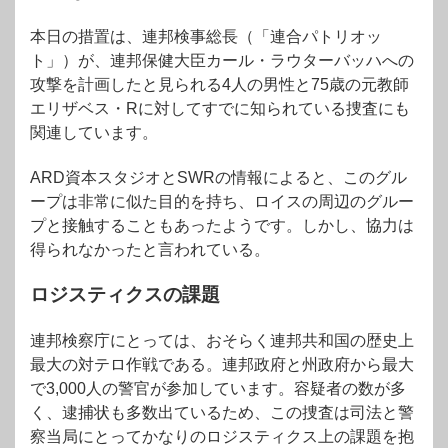
本日の措置は、連邦検事総長（「連合パトリオッ
ト」）が、連邦保健大臣カール・ラウターバッハへの
攻撃を計画したと見られる4人の男性と75歳の元教師
エリザベス・Rに対してすでに知られている捜査にも
関連しています。
ARD資本スタジオとSWRの情報によると、このグル
ープは非常に似た目的を持ち、ロイスの周辺のグルー
プと接触することもあったようです。しかし、協力は
得られなかったと言われている。
ロジスティクスの課題
連邦検察庁にとっては、おそらく連邦共和国の歴史上
最大の対テロ作戦である。連邦政府と州政府から最大
で3,000人の警官が参加しています。容疑者の数が多
く、逮捕状も多数出ているため、この捜査は司法と警
察当局にとってかなりのロジスティクス上の課題を抱