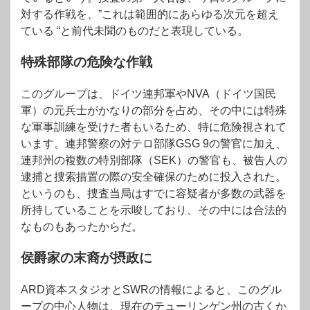
対する作戦を、”これは範囲的にあらゆる次元を超え
ている “と前代未聞のものだと表現している。
特殊部隊の危険な作戦
このグループは、ドイツ連邦軍やNVA（ドイツ国民
軍）の元兵士がかなりの部分を占め、その中には特殊
な軍事訓練を受けた者もいるため、特に危険視されて
います。連邦警察の対テロ部隊GSG 9の警官に加え、
連邦州の複数の特別部隊（SEK）の警官も、被告人の
逮捕と捜索措置の際の安全確保のために投入された。
というのも、捜査当局はすでに容疑者が多数の武器を
所持していることを示唆しており、その中には合法的
なものもあったからだ。
侯爵家の末裔が摂政に
ARD資本スタジオとSWRの情報によると、このグル
ープの中心人物は、現在のテューリンゲン州の古くか