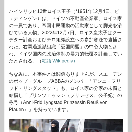
ハインリッヒ13世ロイス王子（*1951年12月4日、ビ
ュディンゲン）は、ドイツの不動産企業家、ロイス家
の一員であり、帝国市民運動の活動家として脚光を浴
びている人物。2022年12月7日、ロイス皇太子はクー
デター計画およびテロ組織設立への参加容疑で逮捕さ
れた。右翼過激派組織「愛国同盟」の中心人物とさ
れ、ドイツ国内の政治体制の暴力的転覆を計画してい
たとされる。（
独語 Wikipedia)
ちなみに、本事件とは関係ありませんが、スエーデン
のポップ・グループABBAのメンバー「アンニ＝フリ
ッド・リングスタッド」も、ロイス家の分家の末裔と
結構し「プリンツェッシン（プリンセス、公子妃）の
称号（Anni-Frid Lyngstad Prinzessin Reuß von
Plauen）」を持っています。