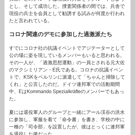
とし、そして成功した。捜査関係者の間では、兵舎で
現役の兵士を会員として勧誘する試みが何度か行われ
たと言われている。
コロナ関連のデモに参加した過激派たち
すでにコロナ社の抗議イベントでアジテーターとして
公の場に姿を現しているメンバーもいると思われる。
その一人が、「過激思想運動」の一員とされる元大佐
のマクシミリアン・E氏である。コロナの抗議イベン
トで、KSKをベルリンに派遣して「ちゃんと掃除して
くれ」と公言したのだ。ドイツ連邦軍での活動期間
中、EはKommando Spezialkräfteのメンバーでもあっ
た。
夏には退役軍人のグループと一緒にアール渓谷の洪水
に参加し、軍服を着て「命令書」を書き、学校の中に
一種の「司令部」を設置したが、彼はとっくに連邦軍
を退役した後だった。