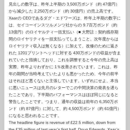
見出しの数字は、昨年上半期の 3,500万ポンド（約 47億円）
から減少した 2,250万ポンド（約 30億円）の売上高です。
Xaarの CEOであるダグ・エドワーズは、昨年上半期の数字に
は、セイコーインスツルメンツ社からの 9.7百万ポンド（約
13億円）のロイヤルティ一括支払い（■ 大野註：契約残存期
間のロイヤリティを一括支払ってしまうこと。次年度からは
ロイヤリティ収入は無くなる）に加えて、改修のために返さ
れた 1201プリントヘッドに対する 430万ポンドの収益が含ま
れていたと指摘しており、これを調整すると今年の売上高は
実際、昨年よりわずかに 1％改善されています。これは、昨
年の期間が当時考えていたよりも悪かったため、今年の前半
はそれほど悪くないと主張しています。いずれにせよ、本当
に悪いニュースは先月のレターでこの中間決算の発表を遅ら
たことであり、下半期のパフォーマンスはほぼ同じになると
警告したことです。つまり、通年の収益は前年の 6,350万ポ
ンド（約 87億円）に対して、約 4,500万ポンド（約 61億円）
になると思われることです。
The headline figure is revenue of £22.5 million, down from
the £35 million of last year’s first half. Doug Edwards, Xaar’s