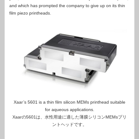
and which has prompted the company to give up on its thin
film piezo printheads.
Xaar’s 5601 is a thin film silicon MEMs printhead suitable
for aqueous applications.
Xaarの5601は、水性用途に適した薄膜シリコンMEMsプリ
ントヘッドです。