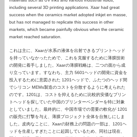
including several 3D printing applications. Xaar had great
success when the ceramics market adopted inkjet en masse,
but has not managed to replicate this success in other
markets, which became painfully obvious when the ceramic
market reached saturation.
これは主に、Xaarが水系の液体を出射できるプリントヘッド
を持っていなかったためで、これを克服するために薄膜技術
の開発に着手しました。Xaarの薄膜戦略は、二つの面から成
り立っています。すなわち、主力 5601ヘッドの開発に資金を
投入するために意図された 1201ヘッドで、ふたつのヘッド間
でシリコン MEMs製造のコストを分散するように考えられた
のです。1201は、コストを抑えるために比較的安価なプリン
トヘッドを探していた中国のプリンターベンダーを特に対象
としていました。最終的に、中国市場での需要の軟化が 1201
の販売に打撃を与え、薄膜プロジェクト全体を台無しにしま
した。皮肉なことに、Xaarの財務上の問題の一部は、1201ヘ
ッドを生産しすぎたことに起因しているため、同社は現在、