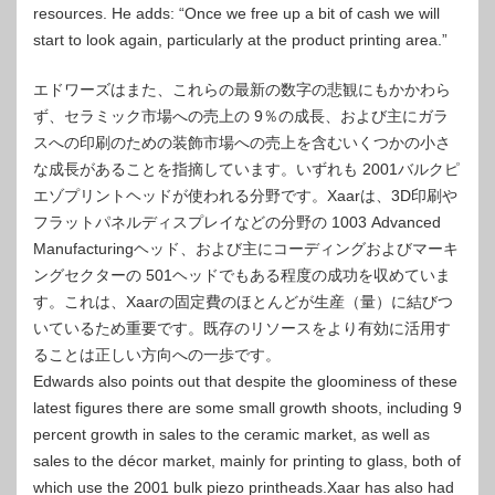
resources. He adds: “Once we free up a bit of cash we will
start to look again, particularly at the product printing area.”
エドワーズはまた、これらの最新の数字の悲観にもかかわら
ず、セラミック市場への売上の 9％の成長、および主にガラ
スへの印刷のための装飾市場への売上を含むいくつかの小さ
な成長があることを指摘しています。いずれも 2001バルクピ
エゾプリントヘッドが使われる分野です。Xaarは、3D印刷や
フラットパネルディスプレイなどの分野の 1003 Advanced
Manufacturingヘッド、および主にコーディングおよびマーキ
ングセクターの 501ヘッドでもある程度の成功を収めていま
す。これは、Xaarの固定費のほとんどが生産（量）に結びつ
いているため重要です。既存のリソースをより有効に活用す
ることは正しい方向への一歩です。
Edwards also points out that despite the gloominess of these
latest figures there are some small growth shoots, including 9
percent growth in sales to the ceramic market, as well as
sales to the décor market, mainly for printing to glass, both of
which use the 2001 bulk piezo printheads.Xaar has also had