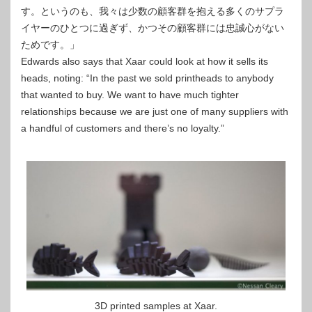
す。というのも、我々は少数の顧客群を抱える多くのサプラ
イヤーのひとつに過ぎず、かつその顧客群には忠誠心がない
ためです。」
Edwards also says that Xaar could look at how it sells its
heads, noting: “In the past we sold printheads to anybody
that wanted to buy. We want to have much tighter
relationships because we are just one of many suppliers with
a handful of customers and there’s no loyalty.”
3D printed samples at Xaar.