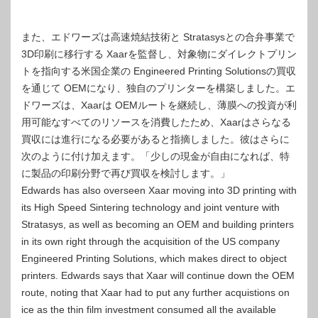
また、エドワーズは高速焼結技術と Stratasysとの合弁事業で
3D印刷に移行する Xaarを監督し、対象物にダイレクトプリン
トを指向する米国企業の Engineered Printing Solutionsの買収
を通じて OEMになり、独自のプリンターを構築しました。エ
ドワーズは、Xaarは OEMルートを継続し、薄膜への投資が利
用可能なすべてのリソースを消費したため、Xaarはさらなる
買収には進行になる必要があると指摘しました。彼はさらに
次のように付け加えます。「少しの現金が自由になれば、特
に製品の印刷分野で再び買収を検討します。」
Edwards has also overseen Xaar moving into 3D printing with
its High Speed Sintering technology and joint venture with
Stratasys, as well as becoming an OEM and building printers
in its own right through the acquisition of the US company
Engineered Printing Solutions, which makes direct to object
printers. Edwards says that Xaar will continue down the OEM
route, noting that Xaar had to put any further acquistions on
ice as the thin film investment consumed all the available