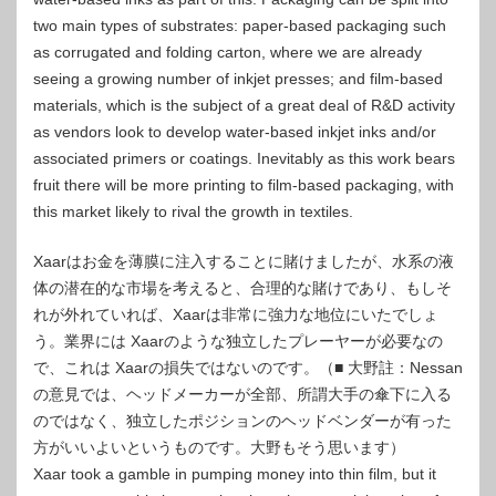
two main types of substrates: paper-based packaging such
as corrugated and folding carton, where we are already
seeing a growing number of inkjet presses; and film-based
materials, which is the subject of a great deal of R&D activity
as vendors look to develop water-based inkjet inks and/or
associated primers or coatings. Inevitably as this work bears
fruit there will be more printing to film-based packaging, with
this market likely to rival the growth in textiles.
Xaarはお金を薄膜に注入することに賭けましたが、水系の液
体の潜在的な市場を考えると、合理的な賭けであり、もしそ
れが外れていれば、Xaarは非常に強力な地位にいたでしょ
う。業界には Xaarのような独立したプレーヤーが必要なの
で、これは Xaarの損失ではないのです。（■ 大野註：Nessan
の意見では、ヘッドメーカーが全部、所謂大手の傘下に入る
のではなく、独立したポジションのヘッドベンダーが有った
方がいいよいというものです。大野もそう思います）
Xaar took a gamble in pumping money into thin film, but it