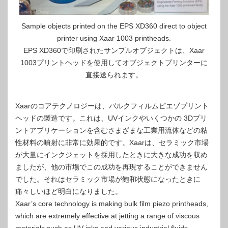
Sample objects printed on the EPS XD360 direct to object
printer using Xaar 1003 printheads.
EPS XD360で印刷されたサンプルオブジェクトは、Xaar
1003プリントヘッドを使用してオブジェクトプリンターに
直接送られます。
Xaarのコアテクノロジーは、バルクフィルムピエゾプリント
ヘッドの製造です。これは、UVインクやいくつかの 3Dプリ
ントアプリケーションを含むさまざまな工業用流体などの粘
性材料の噴射に非常に効果的です。Xaarは、セラミック市場
が大量にインクジェットを採用したときに大きな成功を収め
ましたが、他の市場でこの成功を再現することができません
でした。それはセラミック市場が飽和状態になったときに
痛々しいほど明白になりました。
Xaar’s core technology is making bulk film piezo printheads,
which are extremely effective at jetting a range of viscous
materials such as UV inks and various industrial fluids,