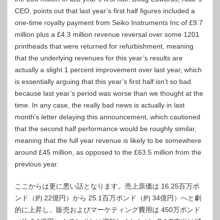
CEO, points out that last year’s first half figures included a
one-time royalty payment from Seiko Instruments Inc of £9.7
million plus a £4.3 million revenue reversal over some 1201
printheads that were returned for refurbishment, meaning
that the underlying revenues for this year’s results are
actually a slight 1 percent improvement over last year, which
is essentially arguing that this year’s first half isn’t so bad
because last year’s period was worse than we thought at the
time. In any case, the really bad news is actually in last
month’s letter delaying this announcement, which cautioned
that the second half performance would be roughly similar,
meaning that the full year revenue is likely to be somewhere
around £45 million, as opposed to the £63.5 million from the
previous year.
ここからは更に悪い話となります。売上原価は 16.25百万ポ
ンド（約 22億円）から 25.1百万ポンド（約 34億円）へと劇
的に上昇し、販売およびマーケティング費用は 450万ポンド