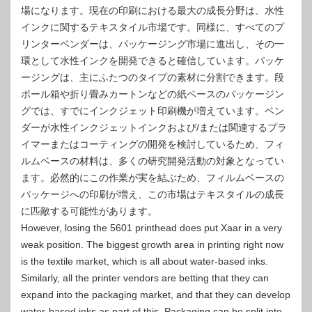
場になります。現在の印刷における最大の成長分野は、水性
インクに関するテキスタイル市場です。同様に、すべてのプ
リンターベンダーは、パッケージング市場に進出し、その一
環として水性インクを開発できると確信しています。パッケ
ージングは​​、主にふたつのタイプの素材に分割できます。段
ボール箱や折り畳みカートンなどの紙ベースのパッケージン
グでは、すでにインクジェット印刷機が増えています。ベン
ダーが水性インクジェットインクおよび/または関連するプラ
イマーまたはコーティングの開発を検討しているため、フィ
ルムベースの材料は、多くの研究開発活動の対象となってい
ます。必然的にこの作業が実を結ぶため、フィルムベースの
パッケージへの印刷が増え、この市場はテキスタイルの成長
に匹敵する可能性があります。
However, losing the 5601 printhead does put Xaar in a very
weak position. The biggest growth area in printing right now
is the textile market, which is all about water-based inks.
Similarly, all the printer vendors are betting that they can
expand into the packaging market, and that they can develop
water-based inks as part of this. Packaging can be split into