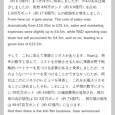
（約 6.1億円）までわずかに増加しましたが、R＆D支出は減
少しましたが、依然 430万ポンド（約 5.8億円）を占め、
1,320万ポンド（約 17.8億円）もの総損失が発生しました。
From here on, it gets worse. The cost of sales rose
dramatically from £16.25m to £25.1m, sales and marketing
expenses were slightly up to £4.5m, while R&D spending was
down but still accounted for £4.3m, and so on, leading to a
gross loss of £13.2m.
そして、これに加えて薄膜ビジネスがあります。Xaarは、昨
年の数字と並んで、コストを分散させるために薄膜分野で戦
略的パートナーを見つける必要があると発表しましたが、そ
のようなパートナーを見つけることができなかったため、同
社はこのビジネスのレビューを発表し、これをお蔵入りさせ
ることに決めましたそれ。これにより、上半期の数字にさら
に 39百万ポンド（約 53億円）の減損費用が追加され、税引
前の合計損失は 52.3百万ポンド（約 71億円）、税引後の損失
は 49.87百万ポンド（約 67億円）になります。
And then there is the thin film business. Xaar announced