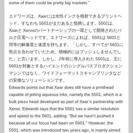
some of them could be pretty big markets.”
エドワーズは、Xaarには水性インクを噴射できるプリントヘ
ッド、すなわち 5501がまだあると指摘します。5501は、
Xaarと Xeroxのパートナーシップの一環として開発されたバ
ルク圧電ヘッドです。エドワーズによれば、5501は 5601と
同等の解像度と速度を持ちます。「しかし、すべてが 5601に
焦点を合わせていたため、積極的にはプッシュしませんでし
た」と言います。しかし、2年前に導入された 5501は、主に
5601が対象とするハイエンドのシングルパスプロダクション
マシンではなく、ワイドフォーマットスキャンプリンタなど
の安価なソリューションです。
Edwards points out that Xaar does still have a printhead
capable of jetting aqueous inks, namely the 5501, which is a
bulk piezo head developed as part of Xaar’s partnership with
Xerox. Edwards says that the 5501 has a similar resolution
and speed to the 5601, adding: “But we havn’t pushed it
because all our focus had been on 5601.” However, the
5501, which was introduced two years ago, is mainly aimed