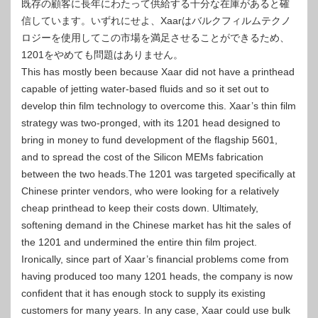
既存の顧客に長年にわたって供給する十分な在庫があると確
信しています。いずれにせよ、Xaarはバルクフィルムテクノ
ロジーを使用してこの市場を満足させることができるため、
1201をやめても問題はありません。
This has mostly been because Xaar did not have a printhead
capable of jetting water-based fluids and so it set out to
develop thin film technology to overcome this. Xaar’s thin film
strategy was two-pronged, with its 1201 head designed to
bring in money to fund development of the flagship 5601,
and to spread the cost of the Silicon MEMs fabrication
between the two heads.The 1201 was targeted specifically at
Chinese printer vendors, who were looking for a relatively
cheap printhead to keep their costs down. Ultimately,
softening demand in the Chinese market has hit the sales of
the 1201 and undermined the entire thin film project.
Ironically, since part of Xaar’s financial problems come from
having produced too many 1201 heads, the company is now
confident that it has enough stock to supply its existing
customers for many years. In any case, Xaar could use bulk