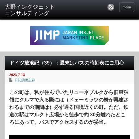
menu
ドイツ放浪記（39）：週末はバスの時刻表にご用心
2023-7-13
日記的備忘録
この町は、私が住んでいたリューネブルクから旧東独
領にクルマで入る際には（ドェーミッツの橋が再建さ
れるまでの期間は）必ず通る国境近くの町。ただ、鉄
道の駅はマルクト広場から徒歩で約 30分離れたとこ
ろにあって、バスでアクセスするのが妥当。