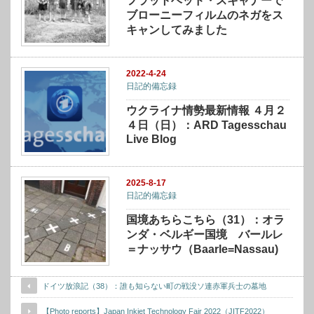
フラットベッド・スキャナーで
ブローニーフィルムのネガをス
キャンしてみました
2022-4-24
日記的備忘録
ウクライナ情勢最新情報 ４月２
４日（日）：ARD Tagesschau
Live Blog
2025-8-17
日記的備忘録
国境あちらこちら（31）：オラ
ンダ・ベルギー国境 バールレ
＝ナッサウ（Baarle=Nassau)
ドイツ放浪記（38）：誰も知らない町の戦没ソ連赤軍兵士の墓地
【Photo reports】Japan Inkjet Technology Fair 2022（JITF2022）