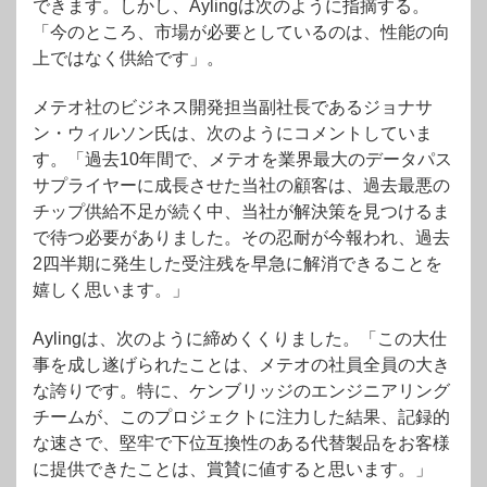
できます。しかし、Aylingは次のように指摘する。
「今のところ、市場が必要としているのは、性能の向
上ではなく供給です」。
メテオ社のビジネス開発担当副社長であるジョナサ
ン・ウィルソン氏は、次のようにコメントしていま
す。「過去10年間で、メテオを業界最大のデータパス
サプライヤーに成長させた当社の顧客は、過去最悪の
チップ供給不足が続く中、当社が解決策を見つけるま
で待つ必要がありました。その忍耐が今報われ、過去
2四半期に発生した受注残を早急に解消できることを
嬉しく思います。」
Aylingは、次のように締めくくりました。「この大仕
事を成し遂げられたことは、メテオの社員全員の大き
な誇りです。特に、ケンブリッジのエンジニアリング
チームが、このプロジェクトに注力した結果、記録的
な速さで、堅牢で下位互換性のある代替製品をお客様
に提供できたことは、賞賛に値すると思います。」