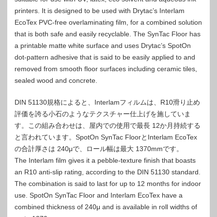
printers. It is designed to be used with Drytac’s Interlam
EcoTex PVC-free overlaminating film, for a combined solution
that is both safe and easily recyclable. The SynTac Floor has
a printable matte white surface and uses Drytac’s SpotOn
dot-pattern adhesive that is said to be easily applied to and
removed from smooth floor surfaces including ceramic tiles,
sealed wood and concrete.
DIN 51130規格によると、Interlamフィルムは、R10滑り止め
評価を誇る小石のようなテクスチャー仕上げを施していま
す。この組み合わせは、屋内での使用で最長 12か月持続する
と言われています。SpotOn SynTac FloorとInterlam EcoTex
の合計厚さは 240μで、ロール幅は最大 1370mmです。
The Interlam film gives it a pebble-texture finish that boasts
an R10 anti-slip rating, according to the DIN 51130 standard.
The combination is said to last for up to 12 months for indoor
use. SpotOn SynTac Floor and Interlam EcoTex have a
combined thickness of 240μ and is available in roll widths of