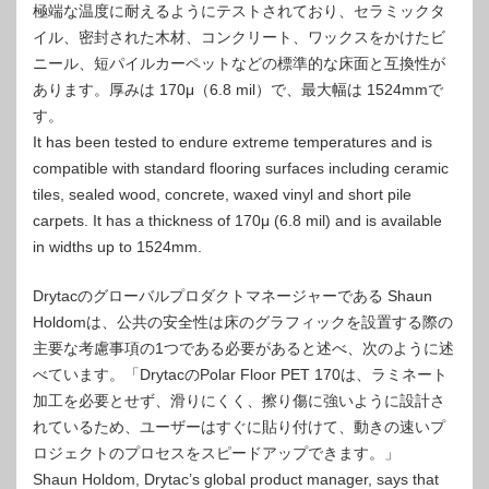
極端な温度に耐えるようにテストされており、セラミックタ
イル、密封された木材、コンクリート、ワックスをかけたビ
ニール、短パイルカーペットなどの標準的な床面と互換性が
あります。厚みは 170μ（6.8 mil）で、最大幅は 1524mmで
す。
It has been tested to endure extreme temperatures and is
compatible with standard flooring surfaces including ceramic
tiles, sealed wood, concrete, waxed vinyl and short pile
carpets. It has a thickness of 170μ (6.8 mil) and is available
in widths up to 1524mm.
Drytacのグローバルプロダクトマネージャーである Shaun
Holdomは、公共の安全性は床のグラフィックを設置する際の
主要な考慮事項の1つである必要があると述べ、次のように述
べています。「DrytacのPolar Floor PET 170は、ラミネート
加工を必要とせず、滑りにくく、擦り傷に強いように設計さ
れているため、ユーザーはすぐに貼り付けて、動きの速いプ
ロジェクトのプロセスをスピードアップできます。」
Shaun Holdom, Drytac’s global product manager, says that