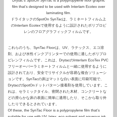
Drytac’s SpotOn SynTac is a polypropylene floor graphic
film that’s designed to be used with Interlam Ecotex over
laminating film.
ドライタックのSpotOn SynTacは、ラミネートフィルム上
のInterlam Ecotexで使用するように設計されたポリプロピ
レンのフロアグラフィックフィルムです。
これらのうち、SynTac Floorは、UV、ラテックス、エコ溶
剤、および水性インクプリンターでの使用に適したポリプロ
ピレンフィルムです。これは、DrytacのInterlam EcoTex PVC
フリーオーバーラミネートフィルムと一緒に使用するように
設計されており、安全でリサイクルが容易な複合ソリューシ
ョンです。SynTacの床はマットな白い表面に印刷可能で、
DrytacのSpotOnドットパターン接着剤を使用しています。こ
れは、セラミックタイル、密閉された木材、コンクリートな
どの滑らかな床の表面に簡単に適用したり、そこから取り外
したりできるとされています。
Of these, the SynTac Floor is a polypropylene film that’s
suitable for use with UV, latex, eco solvent and aqueous ink