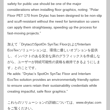
safety for public use should be one of the major
considerations when installing floor graphics, noting: “Polar
Floor PET 170 from Drytac has been designed to be non-slip
and scuff-resistant without the need for lamination so users
can apply them straightaway, speeding up the process for
fast-moving projects.”
加えて「DrytacのSpotOn SynTac FloorおよびInterlam
EcoTexソリューションは、環境に優しいオプションを提供
し、インパクトのある安全な床のグラフィックスを作成しな
がら、ユーザーが持続可能性の資格を維持できるようにしま
す」とのことです。
He adds: “Drytac’s SpotOn SynTac Floor and Interlam
EcoTex solution provides an environmentally friendly option
to ensure users retain their sustainability credentials while
creating impactful, safe floor graphics.”
これらのソリューションの詳細については、www.drytac.com
をご覧ください。