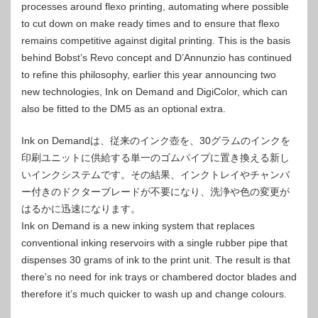
processes around flexo printing, automating where possible
to cut down on make ready times and to ensure that flexo
remains competitive against digital printing. This is the basis
behind Bobst’s Revo concept and D’Annunzio has continued
to refine this philosophy, earlier this year announcing two
new technologies, Ink on Demand and DigiColor, which can
also be fitted to the DM5 as an optional extra.
Ink on Demandは、従来のインク壺を、30グラムのインクを
印刷ユニットに供給する単一のゴムパイプに置き換える新し
いインクシステムです。その結果、インクトレイやチャンバ
ー付きのドクターブレードが不要になり、洗浄や色の変更が
はるかに迅速になります。
Ink on Demand is a new inking system that replaces
conventional inking reservoirs with a single rubber pipe that
dispenses 30 grams of ink to the print unit. The result is that
there’s no need for ink trays or chambered doctor blades and
therefore it’s much quicker to wash up and change colours.