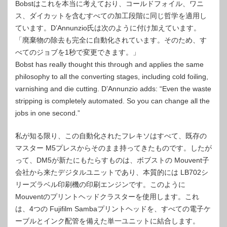
Bobstはこれを本当に考えており、コールドフォイル、ワニ
ス、ダイカットを含むすべての加工段階に同じ哲学を適用し
ています。D’Annunzio氏は次のように付け加えています。
「廃棄物の除去も完全に自動化されています。そのため、す
べてのジョブを1秒で変更できます。」
Bobst has really thought this through and applies the same
philosophy to all the converting stages, including cold foiling,
varnishing and die cutting. D’Annunzio adds: “Even the waste
stripping is completely automated. So you can change all the
jobs in one second.”
私が知る限り、この自動化されたフレキソはすべて、既存の
マスター M5プレスからそのまま持ってきたものです。したが
って、DM5が新たにもたらすものは、ボブストの Mouvent子
会社から来たデジタルユニットであり、本質的には LB702シ
リーズラベル印刷機の印刷エンジンです。このように
Mouventのプリントヘッドクラスターを使用します。これ
は、4つの Fujifilm Sambaプリントヘッドを、すべての電子ケ
ーブルとインク配管を備えた単一ユニットに結合します。