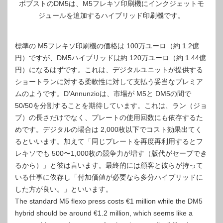
ボブストのDM5は、M5フレキソ印刷機にインクジェットモ
ジュールを追加するハイブリッド印刷機です。
標準の M5フレキソ印刷機の価格は 100万ユーロ（約 1.2億
円）ですが、DM5ハイブリッドは約 120万ユーロ（約 1.44億
円）になるはずです。これは、デジタルユニットが提供する
ショートランに対する柔軟性に対して支払う妥当なプレミア
ムのようです。D’Annunzioは、市場が M5と DM5の間で
50/50を分割することを期待しています。これは、ラン（ジョ
ブ）の長さだけでなく、プレートの使用回数にも依存するた
めです。デジタルの場合は 2,000枚以下でコスト効果出てく
るといいます。加えて「同じプレートを再度再利用するとフ
レキソでも 500〜1,000枚の競争力が増す（版代がセーブでき
るから）」と彼は言います。最終的には顧客と彼らが持って
いる仕事に依存し「付加価値が必要なら多分ハイブリッドに
した方が良い。」といいます。
The standard M5 flexo press costs €1 million while the DM5
hybrid should be around €1.2 million, which seems like a