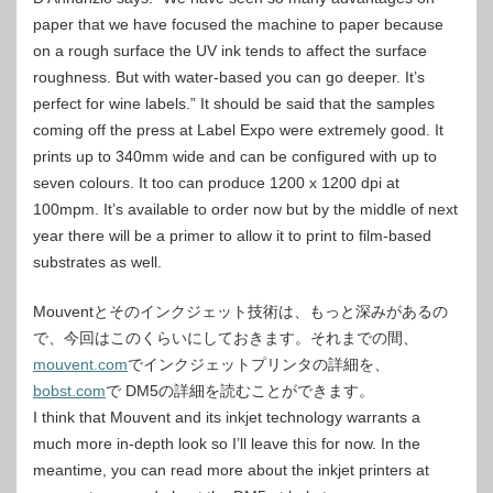
paper that we have focused the machine to paper because
on a rough surface the UV ink tends to affect the surface
roughness. But with water-based you can go deeper. It’s
perfect for wine labels.” It should be said that the samples
coming off the press at Label Expo were extremely good. It
prints up to 340mm wide and can be configured with up to
seven colours. It too can produce 1200 x 1200 dpi at
100mpm. It’s available to order now but by the middle of next
year there will be a primer to allow it to print to film-based
substrates as well.
Mouventとそのインクジェット技術は、もっと深みがあるの
で、今回はこのくらいにしておきます。それまでの間、
mouvent.com
でインクジェットプリンタの詳細を、
bobst.com
で DM5の詳細を読むことができます。
I think that Mouvent and its inkjet technology warrants a
much more in-depth look so I’ll leave this for now. In the
meantime, you can read more about the inkjet printers at