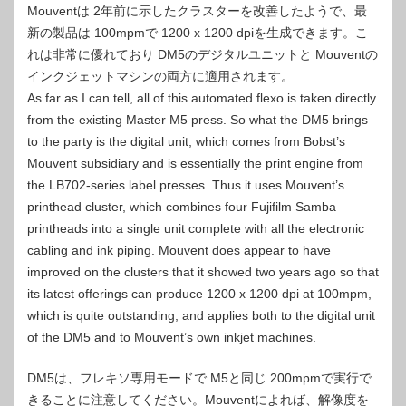
Mouventは 2年前に示したクラスターを改善したようで、最
新の製品は 100mpmで 1200 x 1200 dpiを生成できます。こ
れは非常に優れており DM5のデジタルユニットと Mouventの
インクジェットマシンの両方に適用されます。
As far as I can tell, all of this automated flexo is taken directly
from the existing Master M5 press. So what the DM5 brings
to the party is the digital unit, which comes from Bobst’s
Mouvent subsidiary and is essentially the print engine from
the LB702-series label presses. Thus it uses Mouvent’s
printhead cluster, which combines four Fujifilm Samba
printheads into a single unit complete with all the electronic
cabling and ink piping. Mouvent does appear to have
improved on the clusters that it showed two years ago so that
its latest offerings can produce 1200 x 1200 dpi at 100mpm,
which is quite outstanding, and applies both to the digital unit
of the DM5 and to Mouvent’s own inkjet machines.
DM5は、フレキソ専用モードで M5と同じ 200mpmで実行で
きることに注意してください。Mouventによれば、解像度を