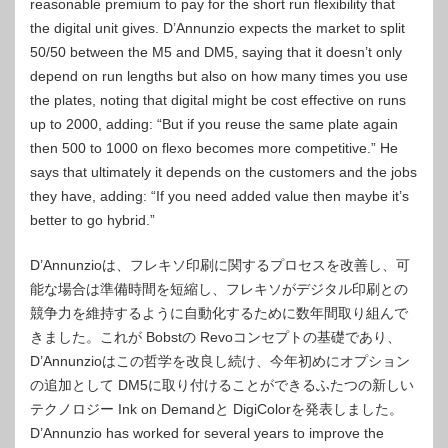
reasonable premium to pay for the short run flexibility that
the digital unit gives. D’Annunzio expects the market to split
50/50 between the M5 and DM5, saying that it doesn’t only
depend on run lengths but also on how many times you use
the plates, noting that digital might be cost effective on runs
up to 2000, adding: “But if you reuse the same plate again
then 500 to 1000 on flexo becomes more competitive.” He
says that ultimately it depends on the customers and the jobs
they have, adding: “If you need added value then maybe it’s
better to go hybrid.”
D’Annunzioは、フレキソ印刷に関するプロセスを改善し、可
能な場合は準備時間を短縮し、フレキソがデジタル印刷との
競争力を維持するように自動化するために数年間取り組んで
きました。これが Bobstの Revoコンセプトの基礎であり、
D’Annunzioはこの哲学を改良し続け、今年初めにオプション
の追加として DM5に取り付けることができるふたつの新しい
テクノロジー Ink on Demandと DigiColorを発表しました。
D’Annunzio has worked for several years to improve the