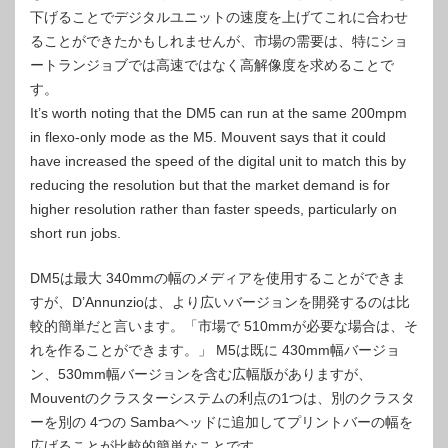
下げることでデジタルユニットの速度を上げてこれに合わせ
ることができたかもしれませんが、市場の需要は、特にショ
ートランジョブでは高速ではなく高解像度を求めることで
す。
It’s worth noting that the DM5 can run at the same 200mpm
in flexo-only mode as the M5. Mouvent says that it could
have increased the speed of the digital unit to match this by
reducing the resolution but that the market demand is for
higher resolution rather than faster speeds, particularly on
short run jobs.
DM5は最大 340mmの幅のメディアを使用することができま
すが、D’Annunzioは、より広いバージョンを開発するのは比
較的簡単だと言います。「市場で 510mmが必要な場合は、そ
れを作ることができます。」 M5は既に 430mm幅バージョ
ン、530mm幅バージョンを含む広幅版がありますが、
Mouventのクラスターシステムの利点の1つは、別のクラスタ
ーを別の 4つの Sambaヘッドに追加してプリントバーの幅を
広げることが比較的簡単なことです。