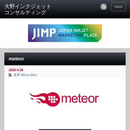
menu
meteor
2020-4-26
業界 Who's Who