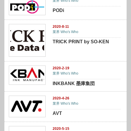
業界 Who's Who
PODi
2020-8-11
業界 Who's Who
TRICK PRINT by SO-KEN
2020-2-19
業界 Who's Who
INKBANK 墨庫集団
2020-4-26
業界 Who's Who
AVT
2020-5-15