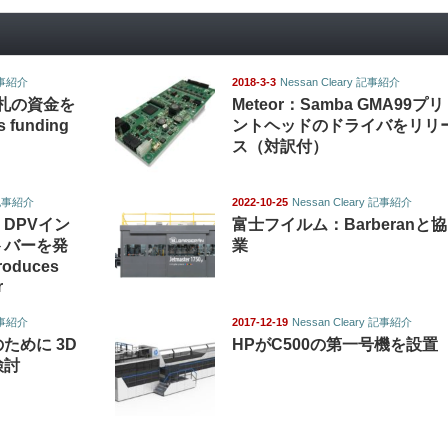
 記事紹介
2018-3-3
Nessan Cleary 記事紹介
札の資金を
Meteor：Samba GMA99プリ
 funding
ントヘッドのドライバをリリ
ス（対訳付）
y 記事紹介
2022-10-25
Nessan Cleary 記事紹介
DPVイン
富士フイルム：Barberanと協
トバーを発
業
roduces
r
 記事紹介
2017-12-19
Nessan Cleary 記事紹介
ために 3D
HPがC500の第一号機を設置
検討