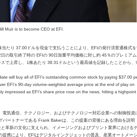
Bill Muir is to become CEO at EFI.
1株当たり 37.00ドルを現金で支払うことにより、EFIの発行済普通株式
12日の取引終了時の EFIの 90日加重平均価格に対し約 45％のプレミア
スで上昇し、1株あたり 38.31ドルという最高値を記録したことから、
filiate will buy all of EFI’s outstanding common stock by paying $37.00 p
er EFI’s 90-day volume-weighted average price at the end of play on
y impressed as EFI’s share price rose on the news, hitting a highpoint
ータ、電気通信、テクノロジー、およびテクノロジー対応企業への制御投資
ートナーである Frank Bakerは、この提案の背後にある理由を説明
歴史と革新の文化に支えられ、イメージングおよびプリント業界における
sとの提携により、EFIはデジタルインクジェットの普及、産業オートメー