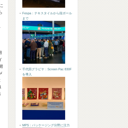
「こ
ら
Fespa：テキスタイルから段ボール
まで
,
用
イ
開
千代田グラビヤ：Screen Pac 830F
メ
を導入
投
1
第
MPS：パッケージング分野に注力