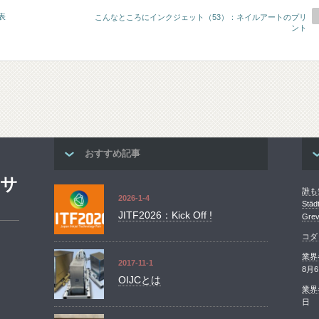
表
こんなところにインクジェット（53）：ネイルアートのプリ
ント
おすすめ記事
ンサ
誰も知
2026-1-4
St
JITF2026：Kick Off !
Grev
コダ
業界
2017-11-1
8月
OIJCとは
業界
日