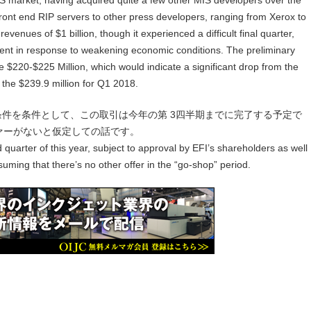
 front end RIP servers to other press developers, ranging from Xerox to
enues of $1 billion, though it experienced a difficult final quarter,
ment in response to weakening economic conditions. The preliminary
 are $220-$225 Million, which would indicate a significant drop from the
r the $239.9 million for Q1 2018.
条件を条件として、この取引は今年の第 3四半期までに完了する予定で
ファーがないと仮定しての話です。
d quarter of this year, subject to approval by EFI’s shareholders as well
suming that there’s no other offer in the “go-shop” period.