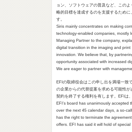
ョン、ソフトウェアの普及など、このよ
略的目標を達成するのを支援するために
す。
Siris mainly concentrates on making con
technology-enabled companies, mostly lo
Managing Partner to the company, explaine
digital transition in the imaging and prin
innovation. We believe that, by partnering
opportunity associated with increased dig
We are eager to partner with management
EFIの取締役会はこの申し出を満場一致
の企業からの代替提案を求める可能性があり
契約を終了する権利を有します。EFI
EFI’s board has unanimously accepted thi
over the next 45 calendar days, a so-call
has the right to terminate the agreement 
offers. EFI has said it will hold of speci