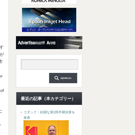
をす
ムが
市
er
 of
最近の記事（本カテゴリー）
に
コダック：好調な第2四半期決算を
発表
デ
シ