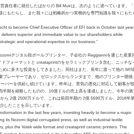
の最高経営責任者に就任したばかりの Bill Muirは、次のように述べています。
様にもたらし、また我々には戦略的かつ実務的な専門知識を我々にもた
echt to become Chief Executive Officer of EFI back in October last year
 delivers superior and immediate value to our shareholders while
strategic and operational expertise to our business.”
zomiデジタル段ボールプリンター、子会社の Reggianniを通じた産業
イドフォーマットと creataprintのをセラミックプリンタ含む、ニッチな
めに多大な投資をしてきました。同社はまた、長年に渡って他の MIS
主要プレーヤーであり、ゼロックスからランダまで、他のプリンター開発
RIPサーバーを供給し続けています。昨年は、景気の悪化に対応して顧客が
四半期を経験したものの、10億ドルの売上高を達成しました。今年の第
から 2億 2500万ドルで、これは前四半期の 2億 5690万ドル、2018年
に減少したことを示しています。
sformation in the last few years, investing heavily to become a major
ng its Nozomi digital corrugated press, as well as industrial textile
y, plus the Vutek wide format and creataprint ceramic printers. The
IS market, having acquired quite a few other MIS developers over the