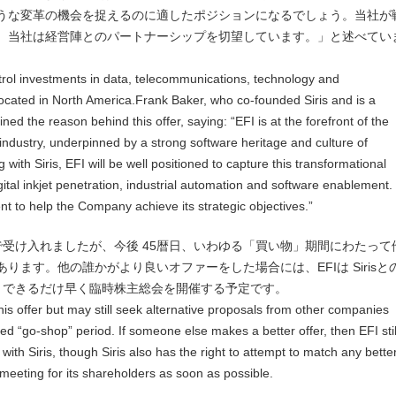
うな変革の機会を捉えるのに適したポジションになるでしょう。当社が
、当社は経営陣とのパートナーシップを切望しています。」と述べてい
trol investments in data, telecommunications, technology and
cated in North America.Frank Baker, who co-founded Siris and is a
d the reason behind this offer, saying: “EFI is at the forefront of the
t industry, underpinned by a strong software heritage and culture of
 with Siris, EFI will be well positioned to capture this transformational
ital inkjet penetration, industrial automation and software enablement.
 to help the Company achieve its strategic objectives.”
で受け入れましたが、今後 45暦日、いわゆる「買い物」期間にわたって
ます。他の誰かがより良いオファーをした場合には、EFIは Sirisと
は、できるだけ早く臨時株主総会を開催する予定です。
s offer but may still seek alternative proposals from other companies
ed “go-shop” period. If someone else makes a better offer, then EFI stil
with Siris, though Siris also has the right to attempt to match any bette
al meeting for its shareholders as soon as possible.