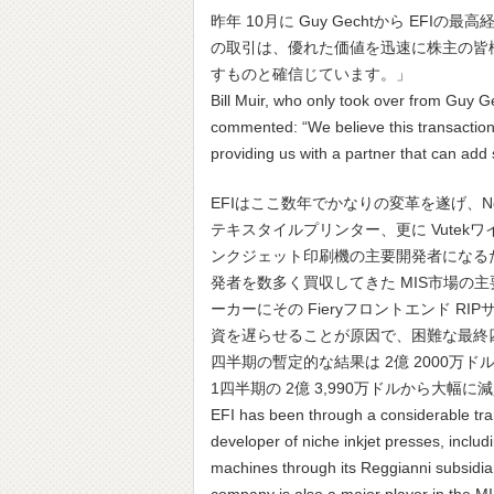
昨年 10月に Guy Gechtから EFI
の取引は、優れた価値を迅速に株主の皆
すものと確信じています。」
Bill Muir, who only took over from Guy G
commented: “We believe this transaction
providing us with a partner that can add 
EFIはここ数年でかなりの変革を遂げ、No
テキスタイルプリンター、更に Vutekワ
ンクジェット印刷機の主要開発者になるた
発者を数多く買収してきた MIS市場の
ーカーにその Fieryフロントエンド 
資を遅らせることが原因で、困難な最終
四半期の暫定的な結果は 2億 2000万ドル
1四半期の 2億 3,990万ドルから大幅
EFI has been through a considerable tran
developer of niche inkjet presses, includi
machines through its Reggianni subsidiar
company is also a major player in the M