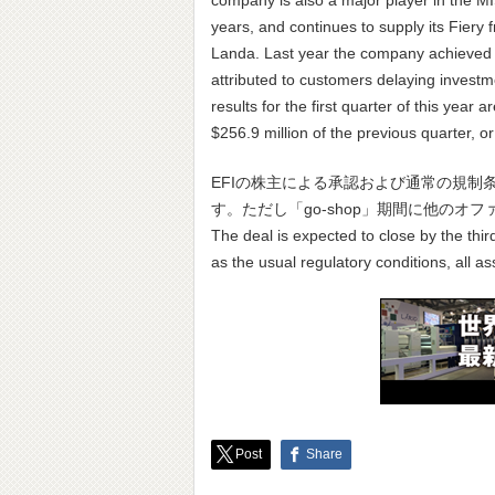
years, and continues to supply its Fiery
Landa. Last year the company achieved rev
attributed to customers delaying invest
results for the first quarter of this year
$256.9 million of the previous quarter, o
EFIの株主による承認および通常の規制
す。ただし「go-shop」期間に他のオ
The deal is expected to close by the thir
as the usual regulatory conditions, all as
Post
Share