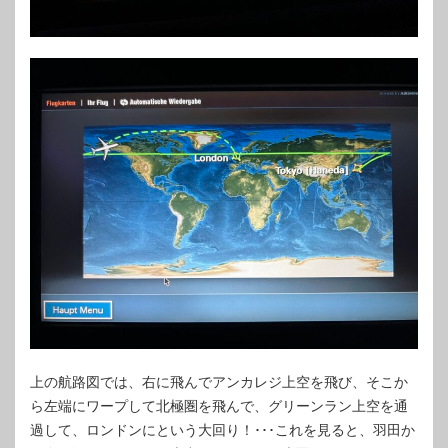
上の航路図では、右に飛んでアンカレジ上空を飛び、そこか
ら左端にワープして北極圏を飛んで、グリーンラン上空を通
過して、ロンドンにという大回り！･･･これを見ると、羽田か