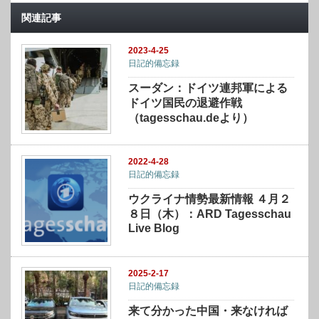
関連記事
2023-4-25
日記的備忘録
スーダン：ドイツ連邦軍による
ドイツ国民の退避作戦
（tagesschau.deより）
2022-4-28
日記的備忘録
ウクライナ情勢最新情報 ４月２
８日（木）：ARD Tagesschau
Live Blog
2025-2-17
日記的備忘録
来て分かった中国・来なければ