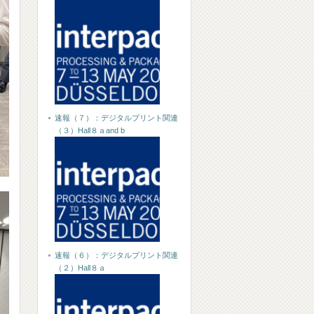
速報（７）：デジタルプリント関連
（３）Hall８ａand b
速報（６）：デジタルプリント関連
（２）Hall８ａ