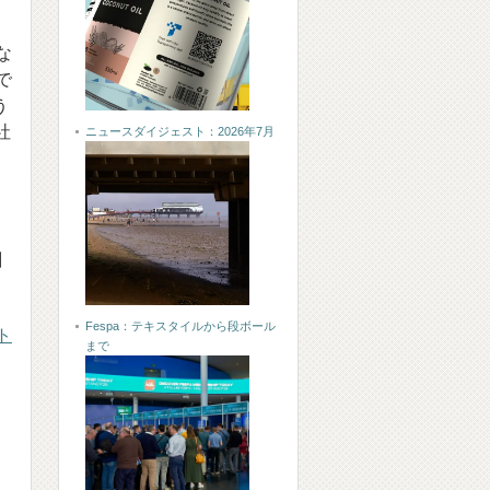
な
で
う
社
ニュースダイジェスト：2026年7月
刷
Fespa：テキスタイルから段ボール
ト
まで