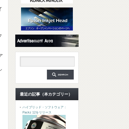
イ
フ
ア
シ
最近の記事（本カテゴリー）
き
ハイブリッド・ソフトウェア：
Packz 12をリリース