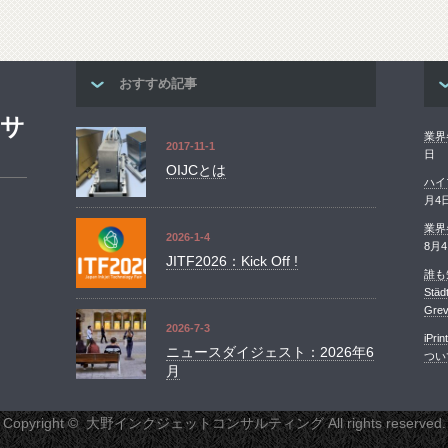
おすすめ記事
ンサ
業界
2017-11-1
日
OIJCとは
ハイ
月4
業界
2026-1-4
8月
JITF2026：Kick Off !
誰も知
St
Grev
2026-7-3
iP
ニュースダイジェスト：2026年6
つい
月
Copyright ©
大野インクジェットコンサルティング
All rights reserved.