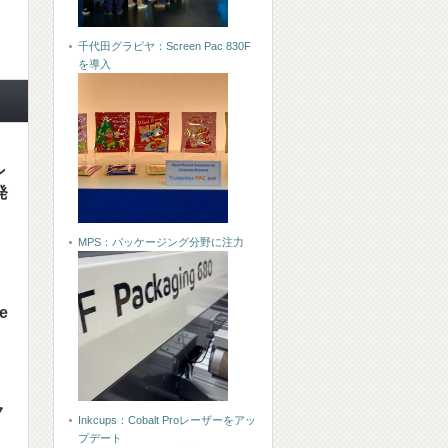
千代田グラビヤ：Screen Pac 830F
を導入
ン
発
MPS：パッケージング分野に注力
e
ク
Inkcups：Cobalt Proレーザーをアッ
プデート