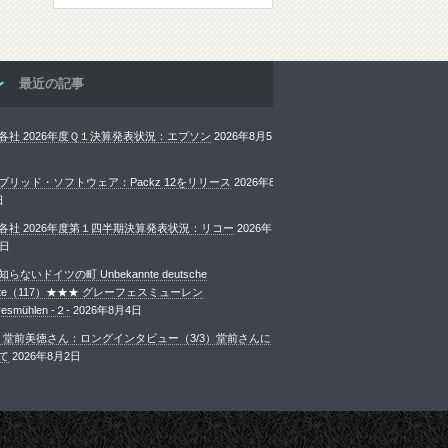
最近の記事
各社 2026年度Ｑ１決算発表状況：エプソン
2026年8月5
ブリッド・ソフトウェア：Packz 12をリリース
2026年8
日
各社 2026年度第１四半期決算発表状況：リコー
2026年
4日
らないドイツの町 Unbekannte deutsche
ädte（117）★★★ グレーフェスミューレン
esmühlen -２-
2026年8月4日
rint 堂前美徳さん：ロングインタビュー（3/3）堂前さんに
て
2026年8月2日