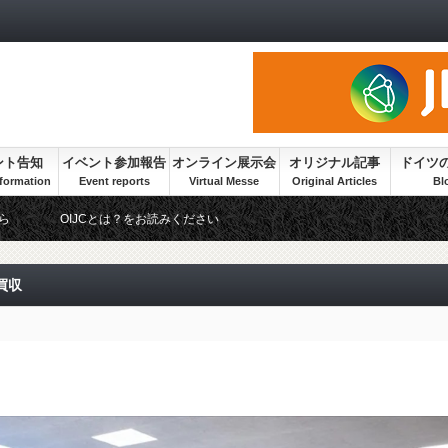
ント告知
イベント参加報告
オンライン展示会
オリジナル記事
ドイツ
ら
OIJCとは？をお読みください
買収