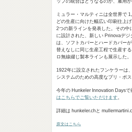
ップの統合はどうなるのか、雇用が
ミュラー・マルティニは全世界で 1
どの生産に向けた幅広い印刷仕上げ機器を開
2つの新ラインを発表した。その中
に設計された、新しい Prinov
は、ソフトカバーとハードカバーが
替えなしに同じ生産工程で生産する
ロ無線綴じ製本ラインも展示した。
1922年に設立されたフンケラーは
システムのための高度なプリ・ポス
今年の Hunkeler Innovati
はこちらでご覧いただけます
。
詳細は
hunkeler.chと
mullermart
原文はこちら