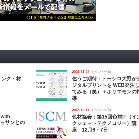
2021-11-24
イベント告知
インク・材
乞うご期待：トーシロ大野が
ジタルプリントを WEB発注
てみる（笑）＋ホリエモンの
導
2018-10-14
イベント告知
 with
色材協会：第15回色材IT（イ
: ネッサンとの
クジェットテクノロジー）講
座 12月6・7日