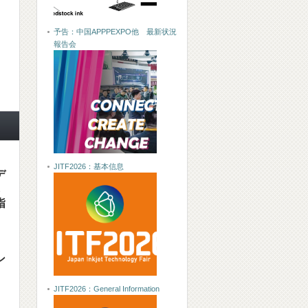
予告：中国APPPEXPO他 最新状況
報告会
JITF2026：基本信息
デ
し
指
ン
JITF2026：General Information