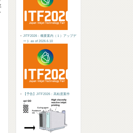
某
皆
JITF2026：概要案内（１）アップデ
ート as of 2026.6.10
、
【予告】JITF2026：高粘度案件