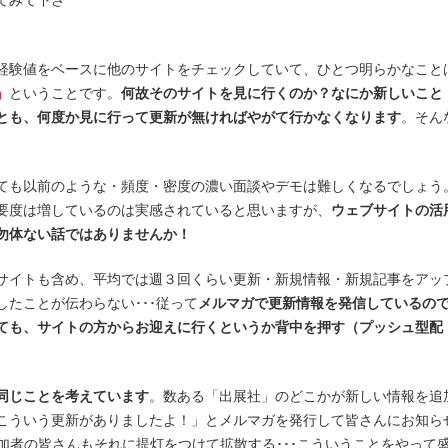
てみて下さ
経験値をベースに他のサイトをチェックしていて、ひとつ明らかなこと
」
ということです。
何故そのサイトを見に行くのか？なにか新しいこと
とも、何度か見に行って更新が無ければやがて行かなくなります
。そん
ても以前のような・頻度・密度の濃い面談やデモは難しくなるでしょう
要度は増しているのは実感されていると思いますが、
ウェブサイトの活
勿体ない話ではありませんか！
サイトも含め、平均では週３回くらい更新・新規情報・新規記事をアッ
たことが伝わらない･･･従って
メルマガで更新情報を発信しているの
ても、サイトの方からお迎えに行くというか背中を押す（プッシュ型配
同じことを考えています
。数ある「出展社」のどこかが新しい情報を追
こういう更新がありましたよ！」とメルマガを発行して皆さんにお知ら
し、参加者の皆さんもそれに提灯をつけて拡散する･･･こういうことをやって