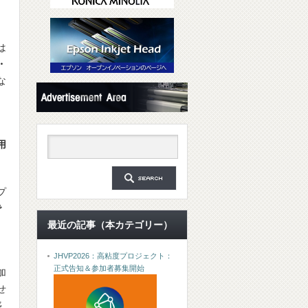
は
・
な
。
用
プ
で
最近の記事（本カテゴリー）
JHVP2026：高粘度プロジェクト：
正式告知＆参加者募集開始
加
せ
盛