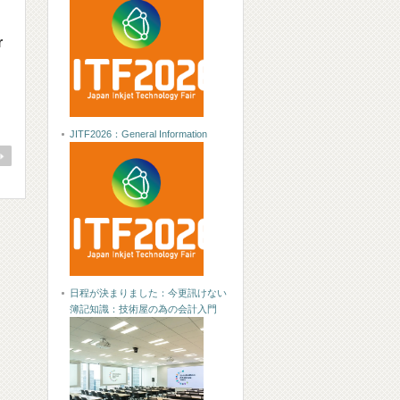
r
JITF2026：General Information
日程が決まりました：今更訊けない
簿記知識：技術屋の為の会計入門