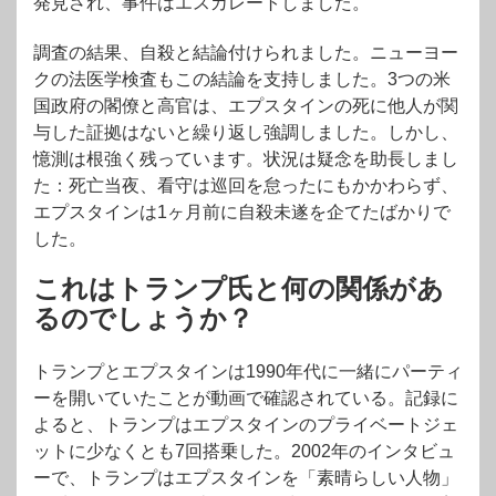
発見され、事件はエスカレートしました。
調査の結果、自殺と結論付けられました。ニューヨー
クの法医学検査もこの結論を支持しました。3つの米
国政府の閣僚と高官は、エプスタインの死に他人が関
与した証拠はないと繰り返し強調しました。しかし、
憶測は根強く残っています。状況は疑念を助長しまし
た：死亡当夜、看守は巡回を怠ったにもかかわらず、
エプスタインは1ヶ月前に自殺未遂を企てたばかりで
した。
これはトランプ氏と何の関係があ
るのでしょうか？
トランプとエプスタインは1990年代に一緒にパーティ
ーを開いていたことが動画で確認されている。記録に
よると、トランプはエプスタインのプライベートジェ
ットに少なくとも7回搭乗した。2002年のインタビュ
ーで、トランプはエプスタインを「素晴らしい人物」