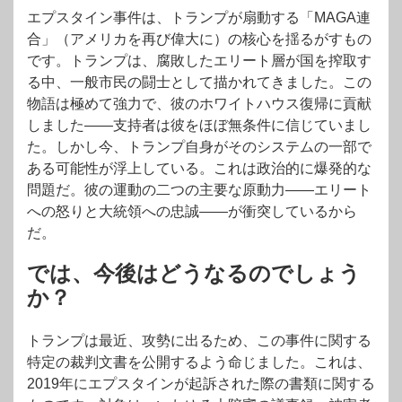
エプスタイン事件は、トランプが扇動する「MAGA連
合」（アメリカを再び偉大に）の核心を揺るがすもの
です。トランプは、腐敗したエリート層が国を搾取す
る中、一般市民の闘士として描かれてきました。この
物語は極めて強力で、彼のホワイトハウス復帰に貢献
しました——支持者は彼をほぼ無条件に信じていまし
た。しかし今、トランプ自身がそのシステムの一部で
ある可能性が浮上している。これは政治的に爆発的な
問題だ。彼の運動の二つの主要な原動力——エリート
への怒りと大統領への忠誠——が衝突しているから
だ。
では、今後はどうなるのでしょう
か？
トランプは最近、攻勢に出るため、この事件に関する
特定の裁判文書を公開するよう命じました。これは、
2019年にエプスタインが起訴された際の書類に関する