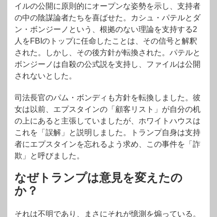
イルの公開に原則的にオープンな姿勢を示し、支持者
の中の陰謀論者たちを喜ばせた。カシュ・パテルとダ
ン・ボンジーノという、根拠のない理論を支持する2
人をFBIのトップに任命したことは、その信号と解釈
された。しかし、その後方針が転換された。パテルと
ボンジーノは自殺の公式説を支持し、ファイルは公開
されないとした。
司法長官のパム・ボンディも方針を転換しました。彼
女は以前、エプスタインの「顧客リスト」が自分の机
の上にあると主張していましたが、ホワイトハウスは
これを「誤解」と説明しました。トランプ自身は支持
者にエプスタインを忘れるよう求め、この事件を「詐
欺」と呼びました。
なぜトランプは意見を変えたの
か？
それは不明であり、まさにそれが憶測を煽っている。