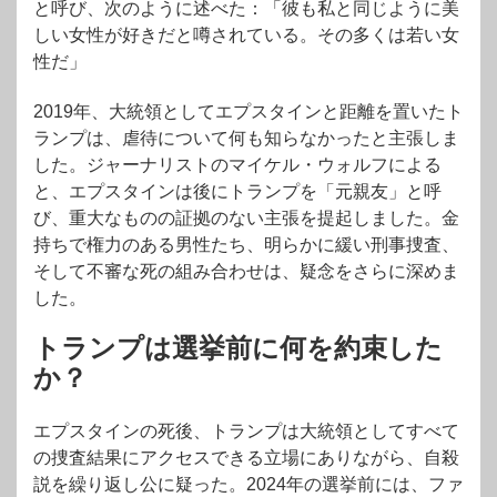
と呼び、次のように述べた：「彼も私と同じように美
しい女性が好きだと噂されている。その多くは若い女
性だ」
2019年、大統領としてエプスタインと距離を置いたト
ランプは、虐待について何も知らなかったと主張しま
した。ジャーナリストのマイケル・ウォルフによる
と、エプスタインは後にトランプを「元親友」と呼
び、重大なものの証拠のない主張を提起しました。金
持ちで権力のある男性たち、明らかに緩い刑事捜査、
そして不審な死の組み合わせは、疑念をさらに深めま
した。
トランプは選挙前に何を約束した
か？
エプスタインの死後、トランプは大統領としてすべて
の捜査結果にアクセスできる立場にありながら、自殺
説を繰り返し公に疑った。2024年の選挙前には、ファ