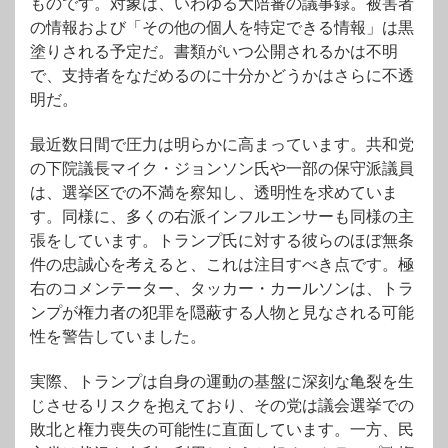
ものです。対象は、いわゆる大陪審の議事録。被害者
の情報および「その他の個人を特定できる情報」は黒
塗りされる予定だ。書類がいつ公開されるかは不明
で、支持者をなだめるのに十分かどうかはさらに不透
明だ。
最近数日間で圧力は明らかに高まっています。共和党
の下院議長マイク・ジョンソン氏や一部の保守派議員
は、選挙区での不満を察知し、透明性を求めていま
す。同様に、多くの右派インフルエンサーも同様の主
張をしています。トランプ氏に対する彼らのほぼ無条
件の忠誠心を考えると、これは注目すべき点です。極
右のコメンテーター、タッカー・カールソンは、トラ
ンプが権力者の犯罪を隠蔽する人物と見なされる可能
性を警告していました。
実際、トランプは自身の運動の基盤に深刻な亀裂を生
じさせるリスクを抱えており、その党は議会選挙での
敗北と権力喪失の可能性に直面しています。一方、民