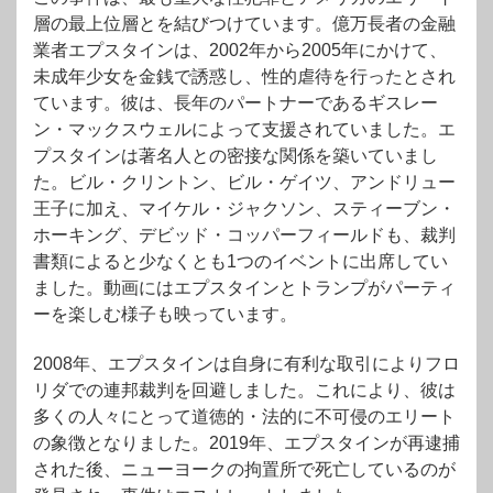
層の最上位層とを結びつけています。億万長者の金融
業者エプスタインは、2002年から2005年にかけて、
未成年少女を金銭で誘惑し、性的虐待を行ったとされ
ています。彼は、長年のパートナーであるギスレー
ン・マックスウェルによって支援されていました。エ
プスタインは著名人との密接な関係を築いていまし
た。ビル・クリントン、ビル・ゲイツ、アンドリュー
王子に加え、マイケル・ジャクソン、スティーブン・
ホーキング、デビッド・コッパーフィールドも、裁判
書類によると少なくとも1つのイベントに出席してい
ました。動画にはエプスタインとトランプがパーティ
ーを楽しむ様子も映っています。
2008年、エプスタインは自身に有利な取引によりフロ
リダでの連邦裁判を回避しました。これにより、彼は
多くの人々にとって道徳的・法的に不可侵のエリート
の象徴となりました。2019年、エプスタインが再逮捕
された後、ニューヨークの拘置所で死亡しているのが