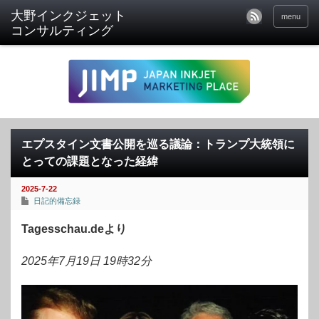
menu
エプスタイン文書公開を巡る議論：トランプ大統領に
とっての課題となった経緯
2025-7-22
日記的備忘録
Tagesschau.deより
2025年7月19日 19時32分