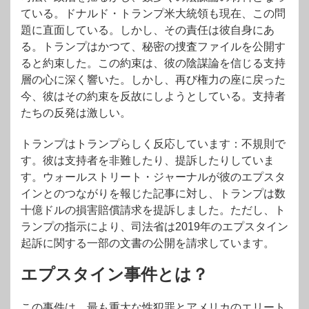
ている。ドナルド・トランプ米大統領も現在、この問
題に直面している。しかし、その責任は彼自身にあ
る。トランプはかつて、秘密の捜査ファイルを公開す
ると約束した。この約束は、彼の陰謀論を信じる支持
層の心に深く響いた。しかし、再び権力の座に戻った
今、彼はその約束を反故にしようとしている。支持者
たちの反発は激しい。
トランプはトランプらしく反応しています：不規則で
す。彼は支持者を非難したり、提訴したりしていま
す。ウォールストリート・ジャーナルが彼のエプスタ
インとのつながりを報じた記事に対し、トランプは数
十億ドルの損害賠償請求を提訴しました。ただし、ト
ランプの指示により、司法省は2019年のエプスタイン
起訴に関する一部の文書の公開を請求しています。
エプスタイン事件とは？
この事件は、最も重大な性犯罪とアメリカのエリート