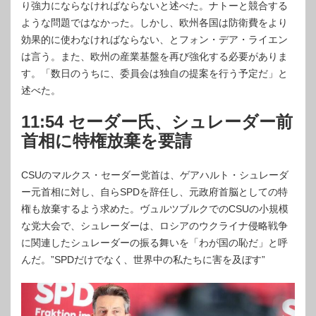
り強力にならなければならないと述べた。ナトーと競合する
ような問題ではなかった。しかし、欧州各国は防衛費をより
効果的に使わなければならない、とフォン・デア・ライエン
は言う。また、欧州の産業基盤を再び強化する必要がありま
す。「数日のうちに、委員会は独自の提案を行う予定だ」と
述べた。
11:54 セーダー氏、シュレーダー前
首相に特権放棄を要請
CSUのマルクス・セーダー党首は、ゲアハルト・シュレーダ
ー元首相に対し、自らSPDを辞任し、元政府首脳としての特
権も放棄するよう求めた。ヴュルツブルクでのCSUの小規模
な党大会で、シュレーダーは、ロシアのウクライナ侵略戦争
に関連したシュレーダーの振る舞いを「わが国の恥だ」と呼
んだ。”SPDだけでなく、世界中の私たちに害を及ぼす”