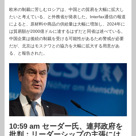
欧米の制裁に苦しむロシアは、中国との貿易を大幅に拡大し
たいと考えている、と外務省が発表した。Interfax通信の報道
によると、原材料や商品の供給量は大幅に増加し、2024年に
は貿易額が2000億ドルに達するはずだと同省は述べている。
中国企業は後続の制裁を受ける可能性があるため警戒が必要
だが、北京はモスクワとの協力を大幅に拡大する用意があ
る、と報告された。
10:59 am セーダー氏、連邦政府を
批判：リーダーシップの主張には