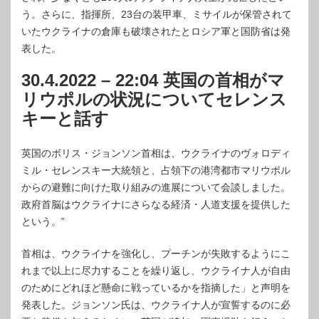
う。さらに、指揮所、23台の装甲車、ミサイルが保管されて
いたウクライナの倉庫も破壊されたとロシア軍と国防省は発
表した。
30.4.2022 – 22:04 英国の首相がマ
リウポルの状況についてセレンス
キーと話す
英国のボリス・ジョンソン首相は、ウクライナのヴォロディ
ミル・セレンスキー大統領と、占領下の港湾都市マリウポル
からの避難に向けた取り組みの進展について会談しました。
政府首脳はウクライナにさらなる経済・人道支援を提供した
という。”
首相は、ウクライナを強化し、プーチンが失敗するようにこ
れまで以上に尽力することを繰り返し、ウクライナ人が自由
のためにどれほど懸命に戦っているかを指摘した」と声明を
発表した。ジョンソン氏は、ウクライナ人が宣誓するのに必