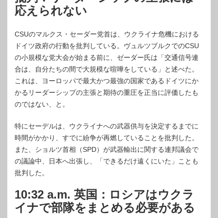
応えられない
CSUのマルクス・セーダー党首は、ウクライナ危機における
ドイツ政府の行動を批判している。ヴュルツブルクでのCSU
の小規模な党大会が始まる前に、ゼーダー氏は「交通信号連
合は、自分たちの間で大規模な喧嘩をしている」と述べた。
これは、ヨーロッパで最大かつ最強の国家であるドイツにか
かるリーダーシップの主張と期待の重圧を正当に評価したも
のではない、と。
特にセーデルは、ウクライナへの武器供与を決定するまでに
時間がかかり、すでに紛争が再燃していることを批判した。
また、ショルツ首相（SPD）が武器輸出に関する連邦議会で
の議論中、日本へ出張し、「できるだけ遠くにいた」ことも
批判した。
10:32 a.m. 英国：ロシアはウクラ
イナで部隊をまとめる必要がある