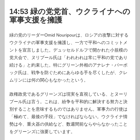
14:53 緑の党党首、ウクライナへの
軍事支援を擁護
緑の党のリーダーOmid Nouripourは、ロシアの攻撃に対する
ウクライナの軍事支援を擁護し、一方で平和へのコミットメ
ントを宣言しました。デュッセルドルフで開かれた小規模の
党大会で、ヌリプール氏は「われわれは常に平和の党であり
続ける」と約束した。特にグリーン外相のアナレナ・バーボ
ック氏は、戦争を防ぐためにあらゆる手を尽くしたが、クレ
ムリンには何の関心もなかったという。
政権政党であるグリーンズは現実を直視している、とヌーリ
プール氏は言う。これは、紛争を平和的に解決する努力と決
別することを意味するものではありません。軍事力の行使は
「極めて、最後の手段」でなければならない。ウクライナ情
勢は今、重火器の供給など、数週間前ならやらなかったこと
をグリーンズに強要しています。