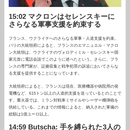
15:02 マクロンはセレンスキーに
さらなる軍事支援を約束する
フランス、ウクライナへのさらなる軍事・人道支援を約束。
パリの大統領府によると、フランスのエマニュエル・マクロ
ン大統領は、ウクライナのヴォロディミル・セレンスキー国
家元首に電話会談でこのように述べたという。さらに、フラ
ンスの専門家が、証拠収集と戦争犯罪の訴追においてさらな
る支援を提供することになっています。
大統領府によると、フランスは現在、医療機器や病院用の発
電機など、615トン以上の人道的支援を送っているとのことで
す。重火器では、ミラン対戦車ミサイルやシーザー榴弾砲を
供給している。これまでの情報によると、納入された軍備の
総額は1億ユーロ以上。
14:59 Butscha: 手を縛られた3人の