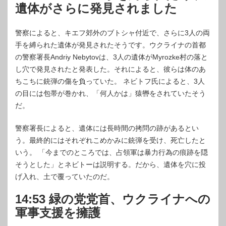
遺体がさらに発見されました
警察によると、キエフ郊外のブトシャ付近で、さらに3人の両
手を縛られた遺体が発見されたそうです。ウクライナの首都
の警察署長Andriy Nebytovは、3人の遺体がMyrozke村の落と
し穴で発見されたと発表した。それによると、彼らは体のあ
ちこちに銃弾の傷を負っていた。 ネビトフ氏によると、3人
の目には包帯が巻かれ、「何人かは」猿轡をされていたそう
だ。
警察署長によると、遺体には長時間の拷問の跡があるとい
う。最終的にはそれぞれこめかみに銃弾を受け、死亡したと
いう。 「今までのところでは、占領軍は暴力行為の痕跡を隠
そうとした」とネビトーは説明する。だから、遺体を穴に投
げ入れ、土で覆っていたのだ。
14:53 緑の党党首、ウクライナへの
軍事支援を擁護