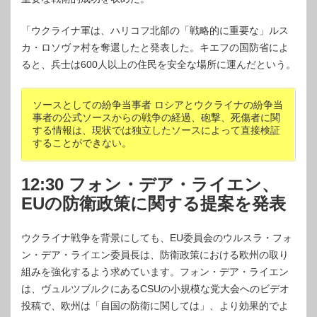
「ウクライナ軍は、ハリコフ北部の「戦略的に重要な」ルス
カ・ロソヴァ村を奪還したと発表した。キエフの国防省によ
ると、兵士は600人以上の住民を安全な場所に運んだという。
ソースとしての紛争当事者 ロシアとウクライナの紛争当
事者の公式ソースからの戦争の経過、砲撃、死傷者に関
する情報は、現状では独立したソースによって直接検証
することができない。
12:30 フォン・デア・ライエン、
EUの防衛政策に関する提案を発表
ウクライナ戦争を背景にしても、EU委員会のウルスラ・フォ
ン・デア・ライエン委員長は、防衛政策における欧州の取り
組みを強化するよう求めています。フォン・デア・ライエン
は、ヴュルツブルクにあるCSUの小規模な党大会へのビデオ
投稿で、欧州は「自国の防衛に関しては」、より効果的でよ