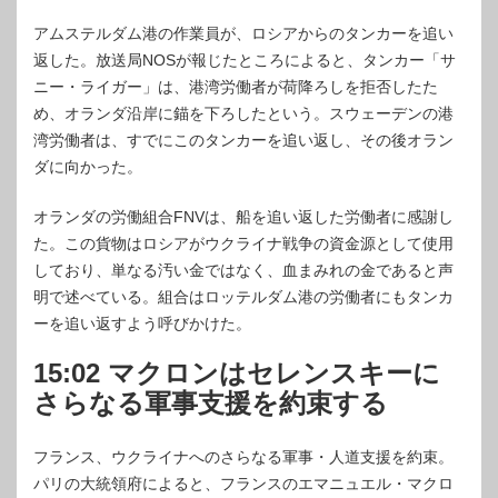
アムステルダム港の作業員が、ロシアからのタンカーを追い
返した。放送局NOSが報じたところによると、タンカー「サ
ニー・ライガー」は、港湾労働者が荷降ろしを拒否したた
め、オランダ沿岸に錨を下ろしたという。スウェーデンの港
湾労働者は、すでにこのタンカーを追い返し、その後オラン
ダに向かった。
オランダの労働組合FNVは、船を追い返した労働者に感謝し
た。この貨物はロシアがウクライナ戦争の資金源として使用
しており、単なる汚い金ではなく、血まみれの金であると声
明で述べている。組合はロッテルダム港の労働者にもタンカ
ーを追い返すよう呼びかけた。
15:02 マクロンはセレンスキーに
さらなる軍事支援を約束する
フランス、ウクライナへのさらなる軍事・人道支援を約束。
パリの大統領府によると、フランスのエマニュエル・マクロ