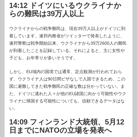
14:12 ドイツにいるウクライナか
らの難民は39万人以上
ウクライナからの戦争難民は、現在39万人以上がドイツに到
着しています。連邦内務省がツイッターで発表したように、
連邦警察は戦争開始以来、ウクライナから39万2600人の難民
が到着したことを記録している。それによると、主に女性や
子ども、お年寄りが多いそうです。
しかし、EU域内の国境では通常、定点観測が行われておら
ず、ウクライナ人は90日間ビザなしで入国できるため、この
国に避難してきた戦争難民の正確な数は分かっていない。ま
た、ドイツに逃れた人々が他のEU諸国に向かう可能性やウク
ライナに帰国する可能性についても、信頼できるデータはな
い。
14:09 フィンランド大統領、5月12
日までにNATOの立場を発表へ