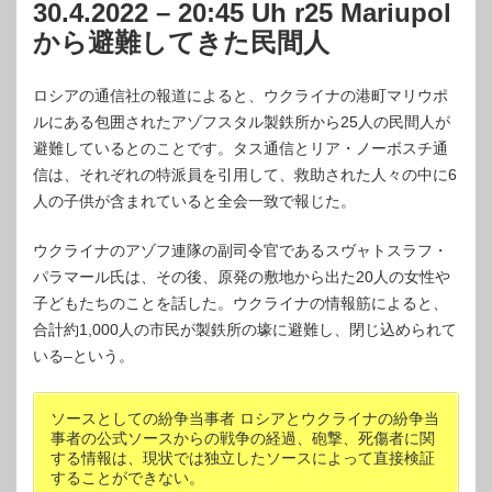
30.4.2022 – 20:45 Uh r25 Mariupol
から避難してきた民間人
ロシアの通信社の報道によると、ウクライナの港町マリウポ
ルにある包囲されたアゾフスタル製鉄所から25人の民間人が
避難しているとのことです。タス通信とリア・ノーボスチ通
信は、それぞれの特派員を引用して、救助された人々の中に6
人の子供が含まれていると全会一致で報じた。
ウクライナのアゾフ連隊の副司令官であるスヴャトスラフ・
パラマール氏は、その後、原発の敷地から出た20人の女性や
子どもたちのことを話した。ウクライナの情報筋によると、
合計約1,000人の市民が製鉄所の壕に避難し、閉じ込められて
いる–という。
ソースとしての紛争当事者 ロシアとウクライナの紛争当
事者の公式ソースからの戦争の経過、砲撃、死傷者に関
する情報は、現状では独立したソースによって直接検証
することができない。