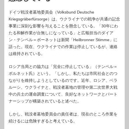
ドイツ戦没者墓地委員会（Volksbund Deutsche
Kriegsgräberfürsorge）は、ウクライナでの戦争が共通の記念
事業に深刻な影響を与えることを懸念している。「30年にわ
たる和解作業が台無しになっている」と広報担当のダイア
ン・テンペル＝ボーネットは新聞「Heilbronner Stimme」に
語った。現在、ウクライナでの作業は停止しているが、連絡
は維持されている。
ロシア当局との協力は「完全に停止している」（テンペル＝
ボルネット氏）という。「しかし、私たちは市民社会とのつ
ながりを維持しようとしているのです。近年、ロシア、ベラ
ルーシ、ウクライナと、戦没者墓地の管理や第二次世界大戦
中の兵士の運命調査について、良好なネットワークとパート
ナーシップが構築されていると述べた。
しかし、戦没者墓地委員会の責任者は、現在のところ作業を
続けるには危険すぎると考えている。