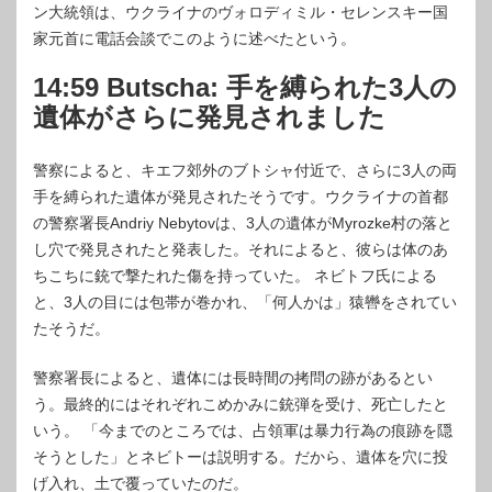
ン大統領は、ウクライナのヴォロディミル・セレンスキー国
家元首に電話会談でこのように述べたという。
14:59 Butscha: 手を縛られた3人の
遺体がさらに発見されました
警察によると、キエフ郊外のブトシャ付近で、さらに3人の両
手を縛られた遺体が発見されたそうです。ウクライナの首都
の警察署長Andriy Nebytovは、3人の遺体がMyrozke村の落と
し穴で発見されたと発表した。それによると、彼らは体のあ
ちこちに銃で撃たれた傷を持っていた。 ネビトフ氏による
と、3人の目には包帯が巻かれ、「何人かは」猿轡をされてい
たそうだ。
警察署長によると、遺体には長時間の拷問の跡があるとい
う。最終的にはそれぞれこめかみに銃弾を受け、死亡したと
いう。 「今までのところでは、占領軍は暴力行為の痕跡を隠
そうとした」とネビトーは説明する。だから、遺体を穴に投
げ入れ、土で覆っていたのだ。