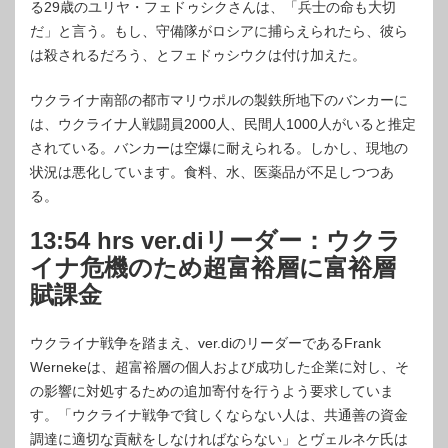
る29歳のユリヤ・フェドゥシクさんは、「兵士の命も大切
だ」と言う。もし、守備隊がロシアに捕らえられたら、彼ら
は殺されるだろう、とフェドゥシウクは付け加えた。
ウクライナ南部の都市マリウポルの製鉄所地下のバンカーに
は、ウクライナ人戦闘員2000人、民間人1000人がいると推定
されている。バンカーは空爆に耐えられる。しかし、現地の
状況は悪化しています。食料、水、医薬品が不足しつつあ
る。
13:54 hrs ver.diリーダー：ウクラ
イナ危機のため超富裕層に富裕層
賦課金
ウクライナ戦争を踏まえ、ver.diのリーダーであるFrank
Wernekeは、超富裕層の個人および成功した企業に対し、そ
の影響に対処するための追加寄付を行うよう要求していま
す。「ウクライナ戦争で貧しくならない人は、共通善の資金
調達に適切な貢献をしなければならない」とヴェルネケ氏は