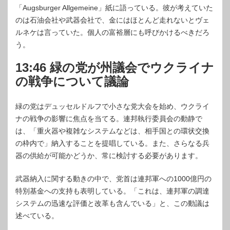
「Augsburger Allgemeine」紙に語っている。彼が考えていた
のは石油会社や武器会社で、金にはほとんど走れないとヴェ
ルネケは言っていた。個人の富裕層にも呼びかけるべきだろ
う。
13:46 緑の党が州議会でウクライナ
の戦争について議論
緑の党はデュッセルドルフで小さな党大会を始め、ウクライ
ナの戦争の影響に焦点を当てる。連邦執行委員会の動静で
は、「重火器や複雑なシステムなどは、相手国との環状交換
の枠内で」納入することを提唱している。また、さらなる兵
器の供給が可能かどうか、常に検討する必要があります。
武器納入に関する動きの中で、党首は連邦軍への1000億円の
特別基金への支持も表明している。「これは、連邦軍の調達
システムの迅速な評価と改革も含んでいる」と、この動議は
述べている。