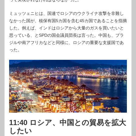
ミュッツェニヒは、国連でロシアのウクライナ攻撃を非難し
なかった国が、核保有国5カ国を含む45カ国であることを指摘
した。例えば、インドはロシアから大量のガスを買いたいと
思っている、とSPDの国会議員団長は言った。中国も、ブラ
ジルや南アフリカなどと同様に、ロシアの重要な支援国であ
った。
11:40 ロシア、中国との貿易を拡大
したい