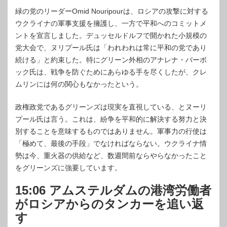
緑の党のリーダーOmid Nouripourは、ロシアの攻撃に対する
ウクライナの軍事支援を擁護し、一方で平和へのコミットメ
ントを宣言しました。デュッセルドルフで開かれた小規模の
党大会で、ヌリプール氏は「われわれは常に平和の党であり
続ける」と約束した。特にグリーン外相のアナレナ・バーボ
ック氏は、戦争を防ぐためにあらゆる手を尽くしたが、クレ
ムリンには何の関心もなかったという。
政権政党であるグリーンズは現実を直視している、とヌーリ
プール氏は言う。これは、紛争を平和的に解決する努力と決
別することを意味するものではありません。軍事力の行使は
「極めて、最後の手段」でなければならない。ウクライナ情
勢は今、重火器の供給など、数週間前ならやらなかったこと
をグリーンズに強要しています。
15:06 アムステルダムの港湾労働者
がロシアからのタンカーを追い返
す