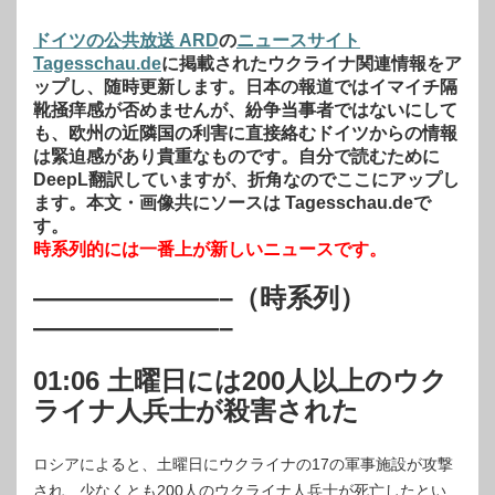
ドイツの公共放送 ARD
の
ニュースサイト
Tagesschau.de
に掲載されたウクライナ関連情報をア
ップし、随時更新します。日本の報道ではイマイチ隔
靴掻痒感が否めませんが、紛争当事者ではないにして
も、欧州の近隣国の利害に直接絡むドイツからの情報
は緊迫感があり貴重なものです。自分で読むために
DeepL翻訳していますが、折角なのでここにアップし
ます。本文・画像共にソースは Tagesschau.deで
す。
時系列的には一番上が新しいニュースです。
———————–（時系列）
———————–
01:06 土曜日には200人以上のウク
ライナ人兵士が殺害された
ロシアによると、土曜日にウクライナの17の軍事施設が攻撃
され、少なくとも200人のウクライナ人兵士が死亡したとい