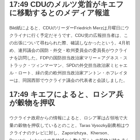
17:49 CDUのメルツ党首がキエフ
に移動するとのメディア報道
Bild紙によると、CDUのリーダーFriedrich Merzは月曜日にウ
クライナに行く予定だそうです。CDU党の広報担当者は、こ
の出張について尋ねられた際、確認しなかったという。4月初
め、連邦議会の国防・外交・欧州委員会の委員長がウクライ
ナを訪問した。FDPの国防担当政治家マリー＝アグネス・ス
トラック・ツィンマーマン、SPDの外交担当政治家ミヒャエ
ル・ロート、緑の党の欧州担当政治家アントン・ホフレイタ
ーは、同国西部でウクライナ議会の代表者と会談しました。
17:49 キエフによると、ロシア兵
が穀物を押収
ウクライナ政府からの情報によると、ロシア軍は占領地で大
量の穀物を押収しているとのこと。Taras Vysozky副農相はウ
クライナのテレビに対し、Zaporizhzya、Kherson、