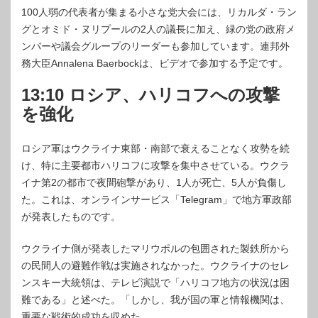
100人弱の代表者が集まる小さな党大会には、リカルダ・ラン
グとオミド・ヌリプールの2人の議長に加え、緑の党の政府メ
ンバーや議会グループのリーダーも参加しています。連邦外
務大臣Annalena Baerbockは、ビデオで参加する予定です。
13:10 ロシア、ハリコフへの攻撃
を強化
ロシア軍はウクライナ東部・南部で衰えることなく攻勢を続
け、特に主要都市ハリコフに攻撃を集中させている。ウクラ
イナ第2の都市で夜間砲撃があり、1人が死亡、5人が負傷し
た。これは、オンラインサービス「Telegram」で地方軍政部
が発表したものです。
ウクライナ側が発表したマリウポルの包囲された製鉄所から
の民間人の避難作戦は実施されなかった。ウクライナのセレ
ンスキー大統領は、テレビ演説で「ハリコフ地方の状況は困
難である」と述べた。「しかし、我が国の軍と情報機関は、
重要な戦術的成功を収めた。