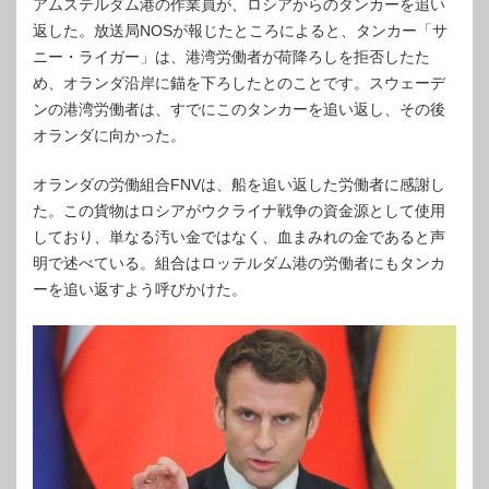
アムステルダム港の作業員が、ロシアからのタンカーを追い
返した。放送局NOSが報じたところによると、タンカー「サ
ニー・ライガー」は、港湾労働者が荷降ろしを拒否したた
め、オランダ沿岸に錨を下ろしたとのことです。スウェーデ
ンの港湾労働者は、すでにこのタンカーを追い返し、その後
オランダに向かった。
オランダの労働組合FNVは、船を追い返した労働者に感謝し
た。この貨物はロシアがウクライナ戦争の資金源として使用
しており、単なる汚い金ではなく、血まみれの金であると声
明で述べている。組合はロッテルダム港の労働者にもタンカ
ーを追い返すよう呼びかけた。