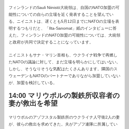
フィンランドのSauli Niinistö大統領は、自国のNATO加盟の可
能性についての自らの立場を近く発表することを望んでい
る。ニイニストは、遅くとも5月12日までにNATOの立場を表
明するつもりだと、「Ilta-Sanomat」紙のインタビューに答
えた。フィンランドのNATO加盟の可能性については、大統領
と政府が共同で決定することになっています。
ニイニストもサナ・マリン首相も、ウクライナ戦争で再燃し
たNATOの議論に対して、まだ立場を明らかにしてはいない。
しかし、そうなりそうな気配はたくさんあります。隣国のス
ウェーデンもNATOのパートナーでありながら加盟していない
が、加盟を検討している。
14:00 マリウポルの製鉄所収容者の
妻が救出を希望
マリウポルのアゾフスタル製鉄所のウクライナ人守衛2人の妻
が、彼らの救出を求めてきた。夫がアゾフ連隊に所属してい