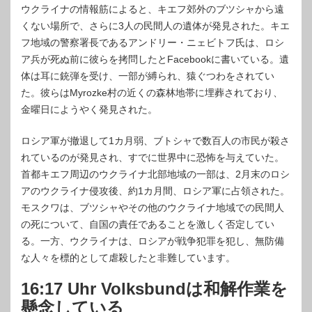
ウクライナの情報筋によると、キエフ郊外のブツシャから遠
くない場所で、さらに3人の民間人の遺体が発見された。キエ
フ地域の警察署長であるアンドリー・ニェビトフ氏は、ロシ
ア兵が死ぬ前に彼らを拷問したとFacebookに書いている。遺
体は耳に銃弾を受け、一部が縛られ、猿ぐつわをされてい
た。彼らはMyrozke村の近くの森林地帯に埋葬されており、
金曜日にようやく発見された。
ロシア軍が撤退して1カ月弱、ブトシャで数百人の市民が殺さ
れているのが発見され、すでに世界中に恐怖を与えていた。
首都キエフ周辺のウクライナ北部地域の一部は、2月末のロシ
アのウクライナ侵攻後、約1カ月間、ロシア軍に占領された。
モスクワは、ブツシャやその他のウクライナ地域での民間人
の死について、自国の責任であることを激しく否定してい
る。一方、ウクライナは、ロシアが戦争犯罪を犯し、無防備
な人々を標的として虐殺したと非難しています。
16:17 Uhr Volksbundは和解作業を
懸念している