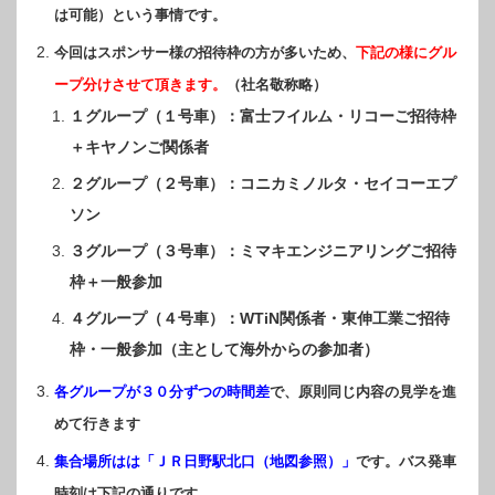
は可能）という事情です。
今回はスポンサー様の招待枠の方が多いため、
下記の様にグル
ープ分けさせて頂きます。
（社名敬称略）
１グループ（１号車）：富士フイルム・リコーご招待枠
＋キヤノンご関係者
２グループ（２号車）：コニカミノルタ・セイコーエプ
ソン
３グループ（３号車）：ミマキエンジニアリングご招待
枠＋一般参加
４グループ（４号車）：WTiN関係者・東伸工業ご招待
枠・一般参加（主として海外からの参加者）
各グループが３０分ずつの時間差
で、原則同じ内容の見学を進
めて行きます
集合場所はは「ＪＲ日野駅北口（地図参照）」
です。バス発車
時刻は下記の通りです。