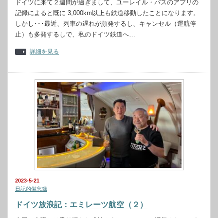
ドイツに来て２週間が過ぎまして、ユーレイル・パスのアプリの
記録によると既に 3,000km以上も鉄道移動したことになります。
しかし･･･最近、列車の遅れが頻発するし、キャンセル（運航停
止）も多発するしで、私のドイツ鉄道へ…
詳細を見る
2023-5-21
日記的備忘録
ドイツ放浪記：エミレーツ航空（２）