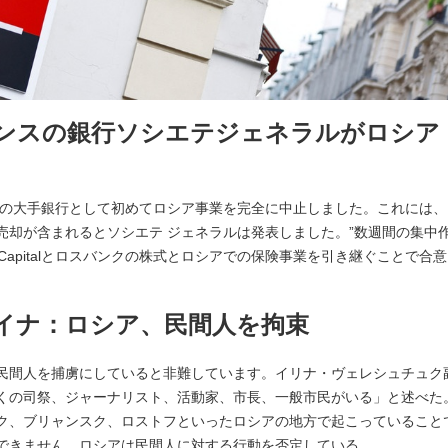
:22 フランスの銀行ソシエテジェネラルがロシア
州の大手銀行として初めてロシア事業を完全に中止しました。これには、
売却が含まれるとソシエテ ジェネラルは発表しました。”数週間の集中
os Capitalとロスバンクの株式とロシアでの保険事業を引き継ぐことで合
0 ウクライナ：ロシア、民間人を拘束
民間人を捕虜にしていると非難しています。イリナ・ヴェレシュチュク
くの司祭、ジャーナリスト、活動家、市長、一般市民がいる」と述べた
ク、ブリャンスク、ロストフといったロシアの地方で起こっていること
できません。ロシアは民間人に対する行動を否定している。