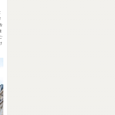
亡
2
を
ま
ご
け