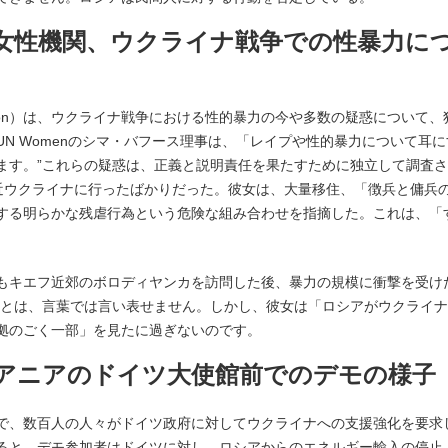
:07 国連女性機関、ウクライナ戦争での性暴力に
nisation）は、ウクライナ戦争における性的暴力の今や多数の疑惑について、
N Womenのシマ・バフース理事は、「レイプや性的暴力について耳に
ます。”これらの疑惑は、正義と説明責任を果たすために独立して調査さ
最近ウクライナに行ったばかりだった。彼女は、大量移住、「徴兵と傭兵
する明らかな残虐行為という危険な組み合わせを指摘した。これは、「
もキエフ近郊のボロディヤンカを訪問した後、暴力の規模に衝撃を受け
ことは、言葉では言い表せません。しかし、彼女は「ロシアがウクライナ
拠のごく一部」を見たに過ぎないのです。
:59 リトアニアのドイツ大使館前でのデモの様子
で、数百人の人々がドイツ政府に対してウクライナへの支援強化を要求
ると、デモ参加者はドイツに対し、ロシアからのエネルギー輸入の停止