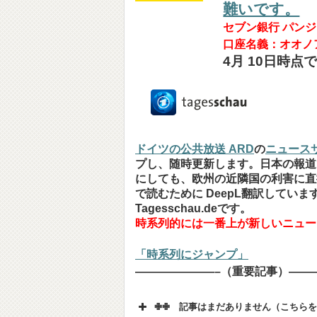
難いです。
セブン銀行 パンジー
口座名義：オオノア
4月 10日時点
ドイツの公共放送 ARD
の
ニュースサイ
プし、随時更新します。日本の報道
にしても、欧州の近隣国の利害に直
で読むために DeepL翻訳してい
Tagesschau.deです。
時系列的には一番上が新しいニュー
「時系列にジャンプ」
———————–（重要記事）——
✙✙ 記事はまだありません（こちら