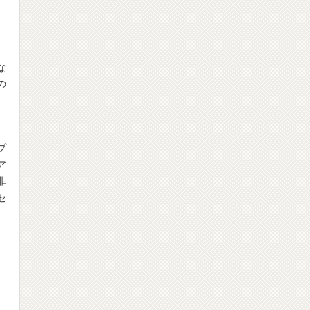
な
の
プ
ア
非
セ
」