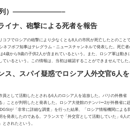
列）———————–
:35 ウクライナ、砲撃による死者を報告
リコフでロシアの砲撃により少なくとも8人の市民が死亡したとのこと
・シネフボフ知事はテレグラム・ニュースチャンネルで発表した。死亡者
は4歳から9歳の子供2人が含まれているという。また、ロシア軍は動き
しているという。この情報は、当初は確認することができませんでした
:01 フランス、スパイ疑惑でロシア人外交官6人を
作員として活動したとされる6人のロシア人を追放した。パリの外務省
る」ことが判明したと発表した。ロシア大使館のナンバー2が外務省に
DGSIが「非常に詳細な調査」を行った結果、「ロシア情報機関による
明を発表したのである。フランスで「外交官として活動していた」6人
」とされたという。