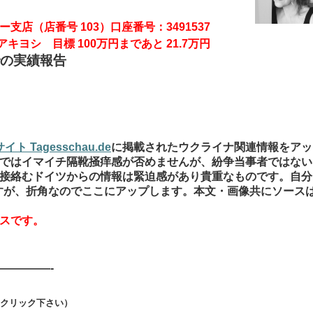
支店（店番号 103）口座番号：3491537
キヨシ 目標 100万円まであと 21.7万円
での実績報告
ト Tagesschau.de
に掲載されたウクライナ関連情報をアッ
ではイマイチ隔靴掻痒感が否めませんが、紛争当事者ではない
接絡むドイツからの情報は緊迫感があり貴重なものです。自分
ますが、折角なのでここにアップします。本文・画像共にソース
スです。
—————-
をクリック下さい）