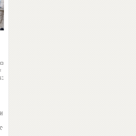
ロ
作
意に
副
。
で