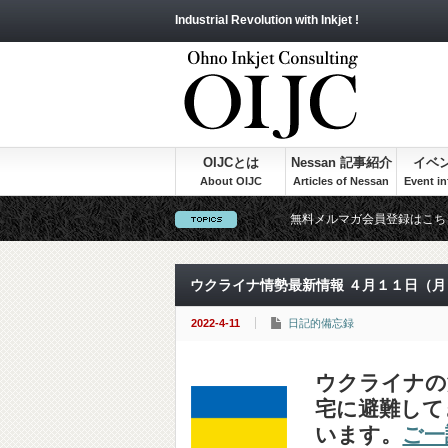
Industrial Revolution with Inkjet !
OIJCとは
Nessan 記事紹介
イベ
無料メルマガ会員登録はこち
ウクライナ情勢最新情報 ４月１１日（月）：ARD
2022-4-11
日記的備忘録
ウクライナの
宅に避難して
います。
ご一