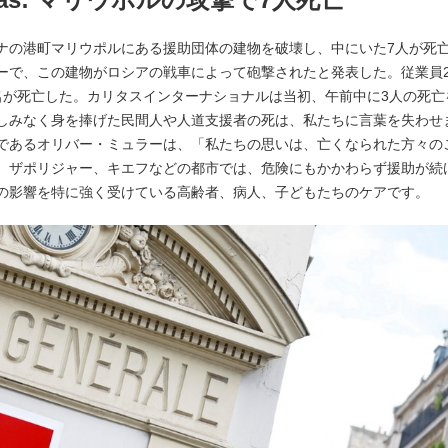
ナの港町マリウポルにある援助団体の建物を破壊し、中にいた7人が死
ーで、この建物がロシアの戦車によって砲撃されたと発表した。従業員
名が死亡した。カリタスインターナショナルは当初、午前中に3人の死亡
しみなく身を捧げた民間人や人道支援者の死は、私たちに言葉を失わせ
であるオリバー・ミュラーは、「私たちの思いは、亡くなられた方々の
、ザポリジャー、キエフなどの都市では、危険にもかかわらず援助が続
の影響を特に強く受けている高齢者、病人、子どもたちのケアです。