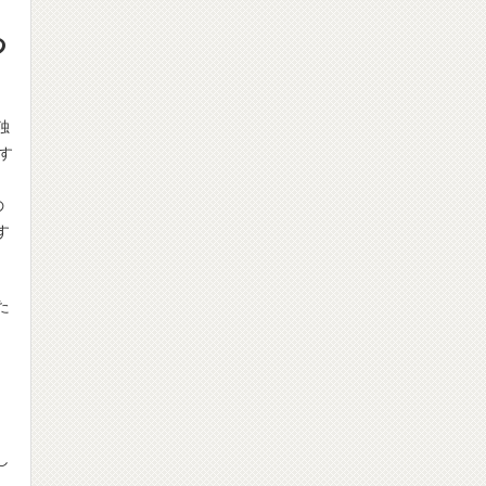
つ
独
す
の
す
た
し