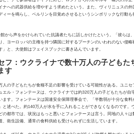
イナへの武器供給を増やすよう求めたという。また、ヴィリニュスの外
ディーを鳴らし、ベルリンを目覚めさせるというシンボリックな行動も
先に在外公館から声をかけられていた抗議者たちに話しかけたという。「彼らは
り、ヨーロッパの主権を持つ隣国に対するプーチンのいわれのない侵略
す」と、大使館はフェイスブックに書き込んでいます。
0:51 ユニセフ：ウクライナで数十万人の子どもた
ます
万人の子どもたちが食糧不足の影響を受けている可能性がある。ユニセ
ュエル・フォンテーヌは、ウクライナでは約320万人の子どもたちが自
います。フォンテーヌは国連安全保障理事会で、「半数弱が十分な食料
」と述べた。約140万人が水を手に入れることができなくなるのです。
どの都市では、状況はもっと悪いとフォンテーヌは言う。同地の人々は
道、衛生設備、通常の食料供給も受けられずに生活しています。