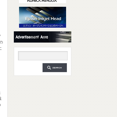
で
の
に
。
赴
我
の