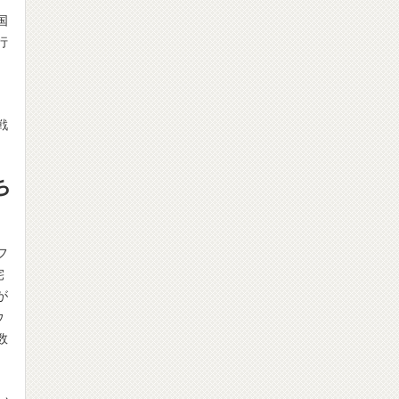
国
行
、
戦
ち
フ
宅
が
ウ
数