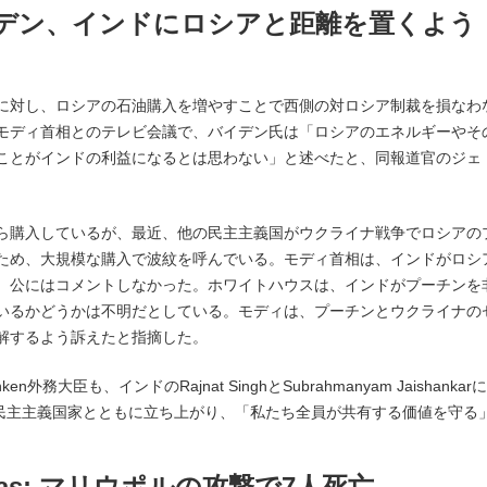
:57 バイデン、インドにロシアと距離を置くよう
に対し、ロシアの石油購入を増やすことで西側の対ロシア制裁を損なわ
モディ首相とのテレビ会議で、バイデン氏は「ロシアのエネルギーやそ
ことがインドの利益になるとは思わない」と述べたと、同報道官のジェ
ら購入しているが、最近、他の民主主義国がウクライナ戦争でロシアの
ため、大規模な購入で波紋を呼んでいる。モディ首相は、インドがロシ
、公にはコメントしなかった。ホワイトハウスは、インドがプーチンを
いるかどうかは不明だとしている。モディは、プーチンとウクライナの
解するよう訴えたと指摘した。
inken外務大臣も、インドのRajnat SinghとSubrahmanyam Jaishankarに
他の民主主義国家とともに立ち上がり、「私たち全員が共有する価値を守る
 Caritas: マリウポルの攻撃で7人死亡